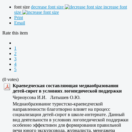
font size
decrease font size
increase font
size
Print
Email
Rate this item
1
2
3
4
5
(0 votes)
Краеведческая составляющая медиаобразования
детей-сирот в условиях логопедической поддержки
Черноусова И.И. Латышев О.Ю.
Медиаобразование туристско-краеведческой
направленности благотворно влияет на процесс
социализации детей-сирот в школе-интернате. Данный
вид деятельности в условиях логопедической поддержки
особенно эффективен для формирования правильной
речи юного экскурсовода, журналиста, менеджера