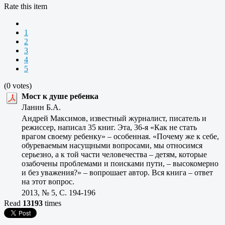
Rate this item
1
2
3
4
5
(0 votes)
Мост к душе ребенка
Ланин Б.А.
Андрей Максимов, известный журналист, писатель и
режиссер, написал 35 книг. Эта, 36-я «Как не стать
врагом своему ребенку» – особенная. «Почему же к себе,
обуреваемым насущными вопросами, мы относимся
серьезно, а к той части человечества – детям, которые
озабочены проблемами и поисками пути, – высокомерно
и без уважения?» – вопрошает автор. Вся книга – ответ
на этот вопрос.
2013, № 5, C. 194-196
Read
13193
times