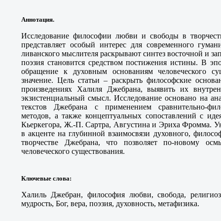
Аннотация.
Исследование философии любви и свободы в творчест
представляет особый интерес для современного гумани
ливанского мыслителя раскрывают синтез восточной и за
поэзия становится средством постижения истины. В эп
обращение к духовным основаниям человеческого сущ
значение. Цель статьи – раскрыть философские основ
произведениях Халиля Джебрана, выявить их внутрен
экзистенциальный смысл. Исследование основано на ан
текстов Джебрана с применением сравнительно-фил
методов, а также концептуальных сопоставлений с иде
Кьеркегора, Ж.-П. Сартра, Августина и Эриха Фромма. У
в акценте на глубинной взаимосвязи духовного, филосо
творчестве Джебрана, что позволяет по-новому осм
человеческого существования.
Ключевые слова
:
Халиль Джебран, философия любви, свобода, религиоз
мудрость, Бог, вера, поэзия, духовность, метафизика.