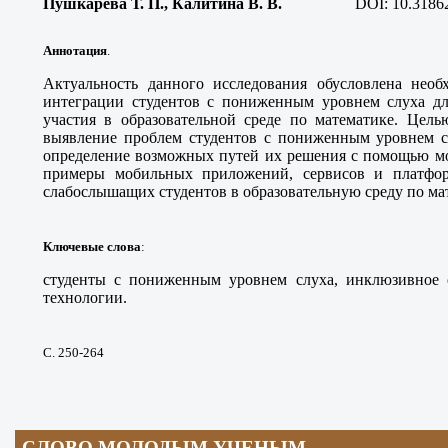
Пушкарева Т. П., Калитина В. В.
DOI:
10.3186
Аннотация
.
Актуальность данного исследования обусловлена нео
интеграции студентов с пониженным уровнем слуха дл
участия в образовательной среде по математике. Цель
выявление проблем студентов с пониженным уровнем с
определение возможных путей их решения с помощью м
примеры мобильных приложений, сервисов и платфо
слабослышащих студентов в образовательную среду по ма
Ключевые слова
:
студенты с пониженным уровнем слуха, инклюзивное 
технологии.
С. 250-264
СЛОВО МОЛОДЫМ УЧЕНЫМ