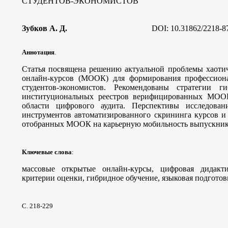
СТУДЕНТОВ-ЭКОНОМИСТОВ
Зубков А. Д.
DOI:
10.31862/2218-8
Аннотация
.
Статья посвящена решению актуальной проблемы хаоти
онлайн-курсов (МООК) для формирования профессион
студентов-экономистов. Рекомендованы стратегии ги
институциональных реестров верифицированных МООК
области цифрового аудита. Перспективы исследова
инструментов автоматизированного скрининга курсов и
отобранных МООК на карьерную мобильность выпускник
Ключевые слова
:
массовые открытые онлайн-курсы, цифровая дидактик
критерии оценки, гибридное обучение, языковая подготов
С. 218-229