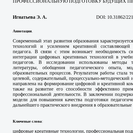
ПРОФЕССИОНАЛЬНУЮ ПОДГОТОВКУ БУДУЩИХ П
Игнатьева Э. А.
DOI:
10.31862/22
Аннотация
.
Современный этап развития образования характеризует
технологий и усилением креативной составляющей 
педагога. В связи с этим возникает необходимость с
интеграции цифровых креативных технологий в учебн
педагогов. В исследовании использованы методы т
литературы, обобщения педагогического опыта, мо
образовательных процессов. Результатом работы стала 
целевой, содержательный, процессуально-методический
направлена на формирование цифровой и креативной ком
также на развитие его способности эффективно при
профессиональной деятельности. В заключении подчерк
модели для повышения качества подготовки педагогиче
дальнейшего практического внедрения в образовательные
Ключевые слова
:
цифровые креативные технологии, профессиональная подг