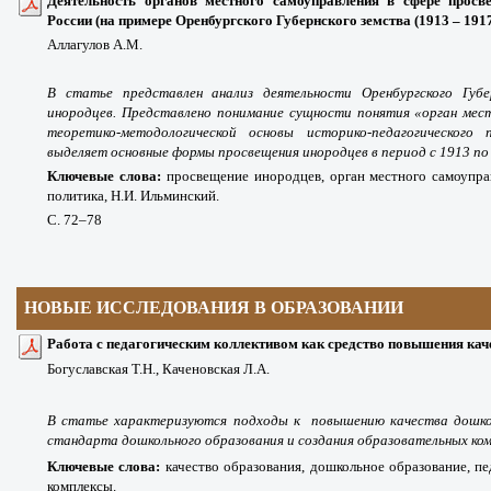
Деятельность органов местного самоуправления в сфере прос
России (на примере Оренбургского Губернского земства (1913 – 1917 
Аллагулов А.М.
В статье представлен анализ деятельности Оренбургского Губе
инородцев. Представлено понимание сущности понятия «орган мест
теоретико-методологической основы историко-педагогического 
выделяет основные формы просвещения инородцев в период с 1913 по 
Ключевые слова:
просвещение инородцев, орган местного самоуправ
политика, Н.И. Ильминский.
С. 72
–78
НОВЫЕ ИССЛЕДОВАНИЯ В ОБРАЗОВАНИИ
Работа с педагогическим коллективом как средство повышения кач
Богуславская Т.Н., Каченовская Л.А.
В
статье характеризуются подходы к повышению качества дошколь
стандарта дошкольного образования и создания образовательных ком
Ключевые слова:
качество образования, дошкольное образование, пе
комплексы.