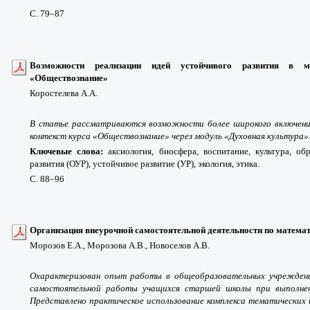
С. 79
–87
Возможности реализации идей устойчивого развития в м
«Обществознание»
Коростелева А.А.
В
статье рассматриваются возможности более широкого включения
контекст курса «Обществознание» через модуль «Духовная культура»
Ключевые слова:
аксиология, биосфера, воспитание, культура, об
развития (ОУР), устойчивое развитие (УР), экология, этика.
С. 88
–96
Организация внеурочной самостоятельной деятельности по матема
Морозов Е.А., Морозова А.В., Новоселов А.В.
Охарактеризован опыт работы в общеобразовательных учреждения
самостоятельной работы учащихся старшей школы при выполне
Представлено практическое использование комплекса тематических