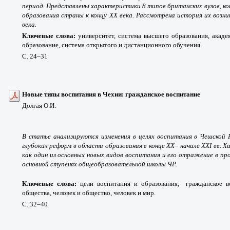
период. Представлены характеристики 8 типов британских вузов, к
образования страны к концу XX века. Рассмотрена история их возни
века.
Ключевые слова:
университет, система высшего образования, акаде
образование, система открытого и дистанционного обучения.
С. 24
–31
Новые типы воспитания в Чехии: гражданское воспитание
Долгая О.И.
В статье анализируются изменения в целях воспитания в Чешской 
глубоких реформ в области образования в конце XX
–
начале XXI вв. 
как один из основных новых видов воспитания и его отражение в пр
основной ступенях общеобразовательной школы ЧР.
Ключевые слова:
цели воспитания и образования, гражданское в
общества, человек и общество, человек и мир.
С. 32
–40