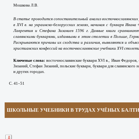
Мошкова Л.В.
В статье проводится сопоставительный анализ восточнославянских у
в XVI в. на украинско-белорусских землях, начиная с букваря Ивана
Лаврентия и Стефана Зизаниев 1596 г. Данные книги сравниваю
славянскими букварями, изданными в этом столетии в Польше, Герма
Раскрываются причины их сходства и различия, выявляются и объяс
христианских конфессий на восточнославянские учебники XVI столети
Ключевые слова:
восточнославянские буквари XVI в., Иван Федоров, 
Зизаний, Стефан Зизаний, польские буквари, буквари для славянского 
и других городах.
С. 41
–51
ШКОЛЬНЫЕ УЧЕБНИКИ В ТРУДАХ УЧЁНЫХ БАЛТ