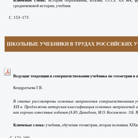
Ключевые слова:
история образования, Италия, СССР, ХХ век, ф
средневековой истории, учебник
С. 153
–173
ШКОЛЬНЫЕ УЧЕБНИКИ В ТРУДАХ РОССИЙСКИХ 
Ведущие тенденции в совершенствовании учебника по геометрии в 
Кондратьева Г.В.
В статье рассмотрены основные направления совершенствования у
XIX в. Предложена авторская классификация основных направлений и
как хорошо известные издания (А.Ю. Давидова, М.О. Косинского. З.Б. В
Ключевые слова:
учебник, обучение геометрии, вторая половина
XIX
в
С. 174
–180