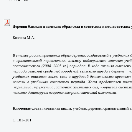
Деревня близкая и далекая: образ села в советских и постсоветски
Козлова М.А.
В статье рассматривается образ деревни, создаваемый в учебниках 
в сравнительной перспективе: анализу подвергается контент учеб
–
постсоветского (2004
2005 гг.) периодов. В ходе анализа выявлен
–
периода сельской среды над городской, сельского труда в деревне
на
учебниках описания жизни села и трудовой деятельности крестьян
нежели в учебниках советского периода. Хотя представлен пол
кормилица, труженица, источник жизненных сил, «корневая систем
нем явно доминирует национально-романтический компонент.
Ключевые слова:
начальная школа, учебник, деревня, сравнительный а
С.
181
–
201