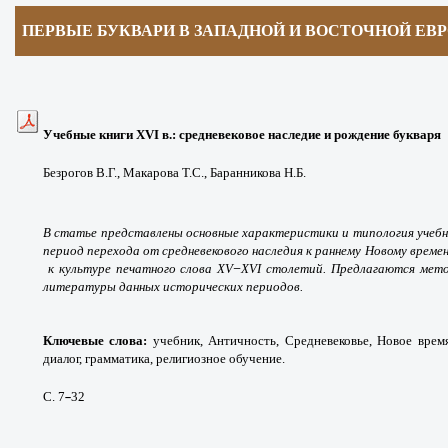
ПЕРВЫЕ БУКВАРИ В ЗАПАДНОЙ И ВОСТОЧНОЙ ЕВ
Учебные книги XVI в.: средневековое наследие и рождение букваря
Безрогов В.Г., Макарова Т.С., Баранникова Н.Б.
В статье представлены основные характеристики и типология учебн
период перехода от средневекового наследия к раннему Новому време
–
к культуре печатного слова XV
XVI столетий. Предлагаются мето
литературы данных исторических периодов.
Ключевые слова:
учебник, Античность, Средневековье, Новое время
диалог, грамматика, религиозное обучение.
С. 7
32
–