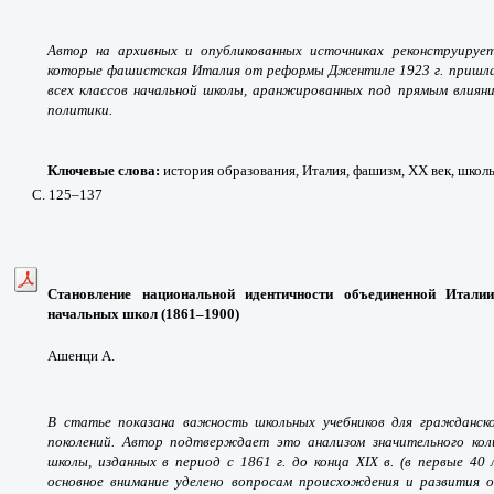
Автор на архивных и опубликованных источниках реконструируе
которые фашистская Италия от реформы Джентиле 1923 г. пришла к
всех классов начальной школы, аранжированных под прямым влиян
политики.
Ключевые слова:
история образования, Италия, фашизм, ХХ век, шко
С. 125
–137
Становление национальной идентичности объединенной Итали
начальных школ (1861
–
1900)
Ашенци А.
В статье показана важность школьных учебников для гражданско
поколений. Автор подтверждает это анализом значительного кол
школы, изданных в период с 1861 г. до конца XIX в. (в первые 40
основное внимание уделено вопросам происхождения и развития 