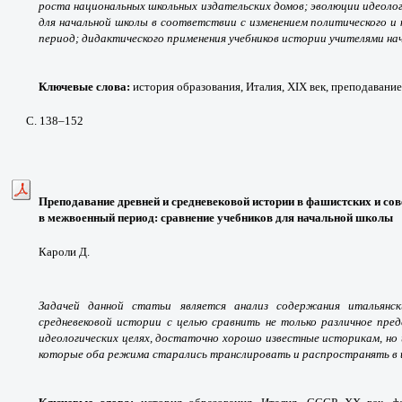
роста национальных школьных издательских домов; эволюции идеоло
для начальной школы в соответствии с изменением политического и
период; дидактического применения учебников истории учителями на
Ключевые слова:
история образования, Италия, XIX век, преподавание
С. 138
–152
Преподавание древней и средневековой истории в фашистских и со
в межвоенный период: сравнение учебников для начальной школы
Кароли Д.
Задачей данной статьи является анализ содержания итальянск
средневековой истории с целью сравнить не только различное пред
идеологических целях, достаточно хорошо известные историкам, но 
которые оба режима старались транслировать и распространять в шк