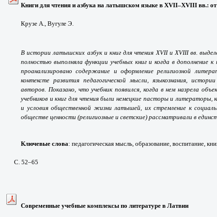
Книги для чтения и азбука на латышском языке в XVII
–
XVIII вв.: 
Крузе А., Вугуле Э.
В истории латышских азбук и книг для чтения XVII и XVIII вв. выде
полностью выполняла функции учебных книг и когда в дополнение к
проанализировано содержание и оформление религиозной литерат
контексте развития педагогической мысли
,
языкознания, истории
авторов. Показано, что учебник появился, когда в нем назрела об
учебников и книг для чтения были немецкие пасторы и литераторы,
и условия общественной жизни латышей, их стремление к социал
обществе ценности (религиозные и светские) рассматривали в единст
Ключевые слова
: педагогическая мысль, образование, воспитание, книг
С. 52–65
Современные учебные комплексы по литературе в Латвии