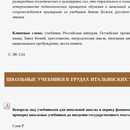
разнородных политических и культурных сил, что отражалось в поли
гетерогенности педагогических принципов обучения в начальной 
сопровождается примерами из учебников Закона Божия, русского
чтения.
Ключевые слова:
учебники, Российская империя, Остзейские пров
языка, Закон Божий, хрестоматии, инородческая школа, начальная шк
национальное пробуждение, места памяти.
С. 98
–124
ШКОЛЬНЫЕ УЧЕБНИКИ В ТРУДАХ
ИТАЛЬЯНСКИХ
Контроль над учебниками для начальной школы в период фашизма
проверке школьных учебников до введения государственного текст
Сани Р.