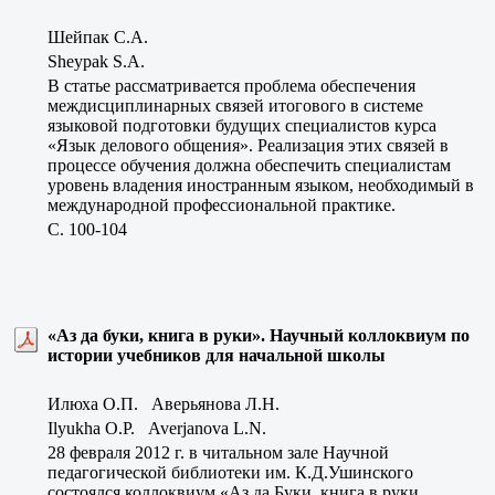
Шейпак С.А.
Sheypak S.A.
В статье рассматривается проблема обеспечения
междисциплинарных связей итогового в системе
языковой подготовки будущих специалистов курса
«Язык делового общения». Реализация этих связей в
процессе обучения должна обеспечить специалистам
уровень владения иностранным языком, необходимый в
международной профессиональной практике.
C. 100-104
«Аз да буки, книга в руки». Научный коллоквиум по
истории учебников для начальной школы
Илюха О.П. Аверьянова Л.Н.
Ilyukha O.P. Averjanova L.N.
28 февраля 2012 г. в читальном зале Научной
педагогической библиотеки им. К.Д.Ушинского
состоялся коллоквиум «Аз да Буки, книга в руки.