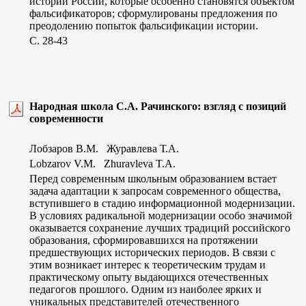
истории России, которые особенно становятся объектом
фальсификаторов; сформулированы предложения по
преодолению попыток фальсификации истории.
C. 28-43
Народная школа С.А. Рачинского: взгляд с позиций
современности
Лобзаров В.М. Журавлева Т.А.
Lobzarov V.M. Zhuravleva T.A.
Перед современным школьным образованием встает
задача адаптации к запросам современного общества,
вступившего в стадию информационной модернизации.
В условиях радикальной модернизации особо значимой
оказывается сохранение лучших традиций российского
образования, сформировавшихся на протяжении
предшествующих исторических периодов. В связи с
этим возникает интерес к теоретическим трудам и
практическому опыту выдающихся отечественных
педагогов прошлого. Одним из наиболее ярких и
уникальных представителей отечественного