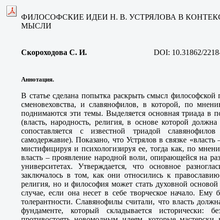
ФИЛОСОФСКИЕ ИДЕИ Н. В. УСТРЯЛОВА В КОНТЕ
МЫСЛИ
Скороходова С. И.
DOI:
10.31862/2218
Аннотация.
В статье сделана попытка раскрыть смысл философской 
сменовеховства, и славянофилов, в которой, по мнени
поднимаются эти темы. Выделяется основная триада в п
(власть, народность, религия, в основе которой должна 
сопоставляется с известной триадой славянофилов
самодержавие). Показано, что Устрялов в связке «власть 
мистифицируя и психологизируя ее, тогда как, по мнен
власть – проявление народной воли, опирающейся на ра
университетах. Утверждается, что основное разногла
заключалось в том, как они относились к православию.
религия, но и философия может стать духовной основой
случае, если она несет в себе творческое начало. Ему
толерантности. Славянофилы считали, что власть должн
фундаменте, который складывается исторически: 
противостоять новомодным идеям, которые мастерски 