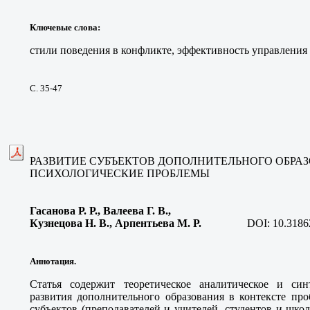
Ключевые слова
:
стили поведения в конфликте, эффективность управления
С. 35-47
РАЗВИТИЕ СУБЪЕКТОВ ДОПОЛНИТЕЛЬНОГО ОБРА
ПСИХОЛОГИЧЕСКИЕ ПРОБЛЕМЫ
Гасанова Р. Р.
, Валеева Г. В.,
Кузнецова Н. В., Арпентьева М. Р
.
DOI:
10.3186
Аннотация.
Статья содержит теоретическое аналитическое и син
развития дополнительного образования в контексте про
субъектов (преподавателей и учителей, студентов и школ