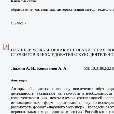
Ключевые слова
:
образование, математика, интерактивный метод, техноло
С. 240-247
НАУЧНЫЙ WORKSHOP КАК ИННОВАЦИОННАЯ ФО
СТУДЕНТОВ В ИССЛЕДОВАТЕЛЬСКУЮ ДЕЯТЕЛЬНО
Лыжин А. И.
, Коновалов А. А
.
10
.31862/221
DOI:
Аннотация
.
Авторы обращаются к вопросу вовлечения обучающих
деятельность, указывают на важность и необходимость
компетентности как неотъемлемой составляющей совр
инновационных форм организации научно-исследова
рассмотреть формат «научного workshop». Проведенная э
первого такого мероприятия в стенах Российского гос