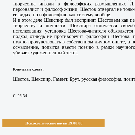
творчества играли в философских размышлениях Л.
персоналист и философ жизни, Шестов отвергал не толь
ее видах, но и философию как систему вообще.
И в этом деле Шекспир был воспринят Шестовым как пе
творчеству и личности Шекспира отличается своео
истолкования: установка Шестова-читателя объявляется
подход отнюдь не противоречит философии Шестова: 
нужно прочувствовать в собственном личном опыте, а н
осмысление, попытка ввести поэзию в рамки научног
убивает художественный текст.
Ключевые слова
:
Шестов, Шекспир, Гамлет, Брут, русская философия, пози
С. 26-34
Психологические науки 19.00.00