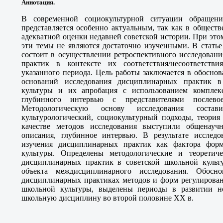
Аннотация.
В современной социокультурной ситуации обращен
представляется особенно актуальным, так как в обществ
адекватной оценки недавней советской истории. При это
эти темы не являются достаточно изученными. В статье 
состоит в осуществлении ретроспективного исследован
практик в контексте их соответствия/несоответстви
указанного периода. Цель работы заключается в обосно
оснований исследования дисциплинарных практик в
культуры и их апробация с использованием комплекс
глубинного интервью с представителями послево
Методологическую основу исследования соста
культурологический, социокультурный подходы, теория
качестве методов исследования выступили общенаучн
описания, глубинное интервью. В результате исследо
изучения дисциплинарных практик как фактора фор
культуры. Определены методологические и теоретиче
дисциплинарных практик в советской школьной культ
объекта междисциплинарного исследования. Обос
дисциплинарных практиках методов и форм регулирован
школьной культуры, выделены периоды в развитии н
школьную дисциплину во второй половине ХХ в.