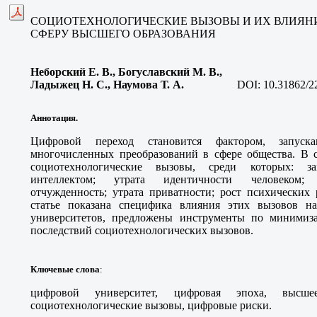
СОЦИОТЕХНОЛОГИЧЕСКИЕ ВЫЗОВЫ И ИХ ВЛИЯНИ
СФЕРУ ВЫСШЕГО ОБРАЗОВАНИЯ
Неборский Е. В.
, Богуславский М. В.,
Ладыжец Н. С., Наумова Т. А
.
DOI: 10.31862/2
Аннотация.
Цифровой переход становится фактором, запу
многочисленных преобразований в сфере общества. В 
социотехнологические вызовы, среди которых: з
интеллектом; утрата идентичности человеком; 
отчужденность; утрата приватности; рост психических 
статье показана специфика влияния этих вызовов н
университетов, предложены инструменты по минимиз
последствий социотехнологических вызовов.
Ключевые слова
:
цифровой университет, цифровая эпоха, высшее
социотехнологические вызовы, цифровые риски.