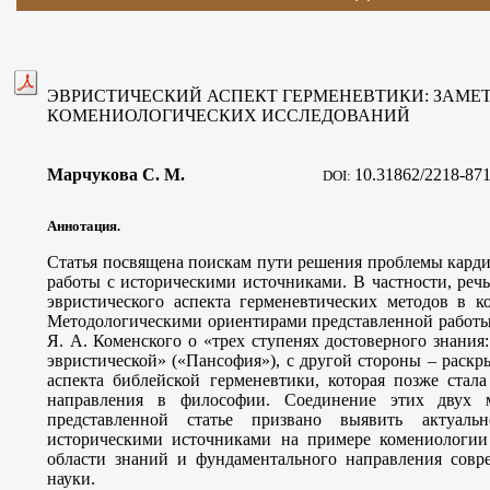
ЭВРИСТИЧЕСКИЙ АСПЕКТ ГЕРМЕНЕВТИКИ: ЗАМЕ
КОМЕНИОЛОГИЧЕСКИХ ИССЛЕДОВАНИЙ
Марчукова С. М
.
10.31862/2218-871
DOI:
Аннотация.
Статья посвящена поискам пути решения проблемы карди
работы с историческими источниками. В частности, реч
эвристического аспекта герменевтических методов в к
Методологическими ориентирами представленной работы 
Я. А. Коменского о «трех ступенях достоверного знания
эвристической» («Пансофия»), с другой стороны – раскры
аспекта библейской герменевтики, которая позже стал
направления в философии. Соединение этих двух м
представленной статье призвано выявить актуаль
историческими источниками на примере комениологи
области знаний и фундаментального направления совре
науки.