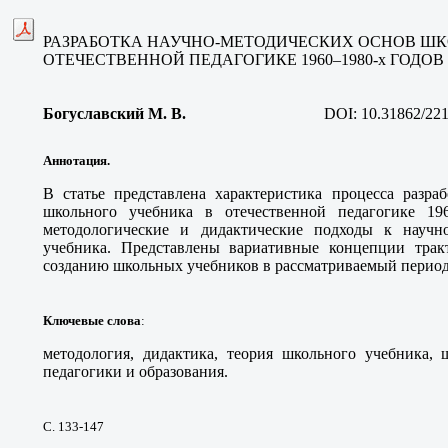
РАЗРАБОТКА НАУЧНО-МЕТОДИЧЕСКИХ ОСНОВ ШК
ОТЕЧЕСТВЕННОЙ ПЕДАГОГИКЕ 1960–1980-
х
ГОДОВ
Богуславский М. В
.
DOI:
10.31862/221
Аннотация.
В статье представлена характеристика процесса разра
школьного учебника в отечественной педагогике 196
методологические и дидактические подходы к научно
учебника. Представлены вариативные концепции трак
созданию школьных учебников в рассматриваемый перио
Ключевые слова
:
методология, дидактика, теория школьного учебника, 
педагогики и образования
.
С. 133-147