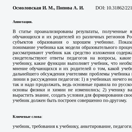
Осмоловская И. М., Попова А. И
.
DOI:
10.31862/221
Аннотация.
В статье проанализированы результаты, полученные в
обучающихся и их родителей из различных регионов Ро
субъектов образования о хорошем учебнике. Показ
понимание учебника как модели образовательного процес
рассматривают учебник как средство изложения содерж
свидетельствуют ответы педагогов на вопросы, каки
учебнику, какие функции выполняет учебник, что необх
мнение обучающихся и их родителей о том, какой учеб
дальнейшего обсуждения учителями проблемы учебника н
линии в рассуждении педагогов: 1) в учебниках ничего н
так и надо продолжать, ведь основные правила по русско
основы физики и химии не изменились; 2) ученику в
вырастить знание, создать условия для формирования сво
учебник должен быть построен совершенно по-другому.
Ключевые слова
:
учебник, требования к учебнику, анкетирование, педагоги