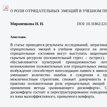
О РОЛИ ОТРИЦАТЕЛЬНЫХ ЭМОЦИЙ В УЧЕБНОМ П
Мироненкова Н. Н
.
DOI:
10.31862/221
Аннотация.
В статье приводятся результаты исследований, затраги
отрицательных эмоций в учебном процессе на личн
отрицательные состояния могут выступить защитны
скрытым ресурсом (положительный стресс – эустресс).
обуславливается культурной принадлежностью ли
возникновение положительных или отрицательных эмоци
возбуждение способствует консолидации памяти в завис
уменьшает количество ошибок в суждениях и пр
межличностным стратегиям, снижает доверчивость в
практике положительная роль отрицательных эмоций 
применения метода «развивающего дискомфорта». С
дискомфорта состоит в переструктурировании поведения
из зоны малоэффективного, привычного комфорта.