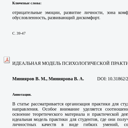
Ключевые слова
:
отрицательные эмоции, развитие личности, зона комфо
обусловленность, развивающий дискомфорт.
С. 39-47
ИДЕАЛЬНАЯ МОДЕЛЬ ПСИХОЛОГИЧЕСКОЙ ПРАКТ
Минияров В. М., Миниярова В. А
.
DOI:
10.31862/
Аннотация.
В статье рассматривается организация практики для сту
направления. Особое внимание уделяется соотношен
освоение теоретического материала и практической дея
идеальная модель практики для студентов, где они пол
личностных качеств в виде гибких умений, сос