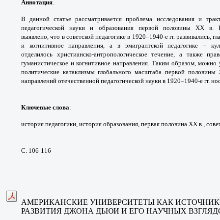
Аннотация
.
В данной статье рассматривается
проблема исследования и тра
педагогической науки
и образования первой половины ХХ в.
выявлено,
что в советской педагогике в 1920–1940-е гг.
развивались, г
и когнитивное направления,
а в эмигрантской педагогике – кул
отделилось
христианско-антропологическое течение, а также
прав
гуманистическое и когнитивное направления.
Таким образом, можно 
политические катаклизмы
глобального масштаба первой половины
направлений
отечественной педагогической науки в 1920–
1940-е гг. н
Ключевые слова
:
история педагогики, история
образования, первая половина XX в., сов
С. 106-116
АМЕРИКАНСКИЕ УНИВЕРСИТЕТЫ
КАК ИСТОЧНИ
РАЗВИТИЯ ДЖОНА ДЬЮИ
И ЕГО НАУЧНЫХ ВЗГЛЯД