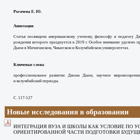
Рогачева Е. Ю.
Аннотация
.
Статья посвящена американскому
ученому, философу и педагогу 
рождения которого
празднуется в 2019 г. Особое внимание
уделено п
Дьюи в Мичиганском, Чикагском и
Колумбийском университетах.
Ключевые слова
:
профессиональное развитие
Джона Дьюи, научное мировоззрени
и
колумбийский периоды.
С. 117-127
Новые исследования в образовании
ИНТЕГРАЦИЯ ВУЗА И ШКОЛЫ
КАК УСЛОВИЕ ПО У
ОРИЕНТИРОВАННОЙ ЧАСТИ ПОДГОТОВКИ
БУДУЩ