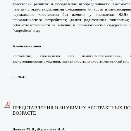
траектории развития и преодоления
неопределенности. Рассмотр
памяти» с
экзистенциальными ожиданиями личности
и самовосприя
переживание «ностальгии
без памяти» у «поколения ЯЯЯ»
психологического
потребителя; долгая родительская гиперопека
себя
ответственности за течение и психологическое
содержание 
“carpediem” и др.
Ключевые слова
:
ностальгия, «ностальгия без
памяти/воспоминаний», не
экзистенциальные ожи
дания, идентичность, личность, жизненный мир.
С. 28-45
ПРЕДСТАВЛЕНИЯ О ЗНАЧИМЫХ АБСТРАКТНЫХ
ПО
ВОЗРАСТЕ
Дикова М. В., Журавлева И. А.