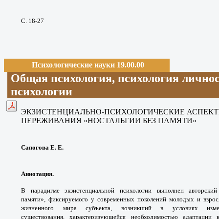
С. 18-27
Психологические науки 19.00.00
Общая психология, психология личнос
психологии
ЭКЗИСТЕНЦИАЛЬНО-ПСИХОЛОГИЧЕСКИЕ
АСПЕК
ПЕРЕЖИВАНИЯ
«НОСТАЛЬГИИ БЕЗ ПАМЯТИ»
Сапогова Е. Е.
Аннотация.
В парадигме экзистенциальной
психологии выполнен авторски
памяти»,
фиксируемого у современных поколений
молодых и взро
жизненного мира субъекта,
возникший в условиях изм
существования,
характеризующейся необходимостью
адаптации 