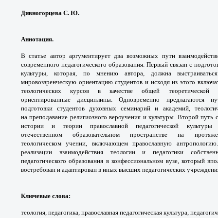
Дивногорцева С. Ю.
Аннотация.
В статье автор аргументирует два
возможных пути взаимодейств
современного педагогического
образования. Первый связан с подгот
культуры, которая,
по мнению автора, должна выстраивать
мировоззренческую
ориентацию студентов и исходя из этого включа
теологических
курсов в качестве общей теоретической 
ориентированные
дисциплины. Одновременно предлагаются 
подготовки
студентов духовных семинарий и академий,
теологи
на
преподавание религиозного вероучения и культуры.
Второй путь с
истории и теории
православной педагогической культу
отечественном
образовательном пространстве на прот
теологическом
учении, включающем православную
антропологию
реализации взаимодействия теологии
и педагогики собстве
педагогического образования в
конфессиональном вузе, который вп
востребован и
адаптирован в иных высших педагогических
учреждени
Ключевые слова
:
теология, педагогика,
православная педагогическая культура,
педагогич