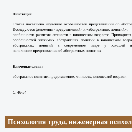
Аннотация.
Статья посвящена изучению особен
ностей представлений об абст
Исследуются феномены
«представлений» и «абстрактных понятий»,
особенности развития личности в юношеском
возрасте. Приводятс
особенностей значимых
абстрактных понятий в юношеском возр
абстрактных
понятий в современном мире у юношей
наполнение
представления об абстрактных понятиях.
Ключевые слова
:
абстрактное понятие,
представление, личность, юношеский возраст.
С. 46-54
Психология труда, инженерная психол