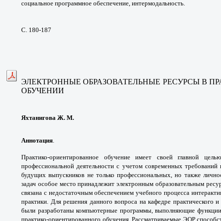
социальное
программное обеспечение, интермодальность.
С. 180-187
ЭЛЕКТРОННЫЕ ОБРАЗОВАТЕЛЬНЫЕ РЕСУРСЫ
В П
ОБУЧЕНИИ
Яхтанигова Ж. М.
Аннотация
.
Практико-ориентированное
обучение имеет своей главной цел
профессиональной
деятельности с учетом современных требований
будущих
выпускников не только профессиональных,
но также лично
задач особое место принадлежит
электронным образовательным ресу
связана с
недостаточным обеспечением учебного процесса
интеракти
практики. Для решения данного вопроса
на кафедре практического и
были разработаны
компьютерные программы, выполняющие
функции
практико-ориентированного обучения.
Рассматриваемые ЭОР способ