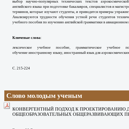
выбор
научно-популярных технических текстов
аэрокосмическ
английского языка при подготовке
бакалавров, специалистов и магистр
терминов,
которые изучают студенты, и приводятся
примеры упражне
Анализируются трудности
обучения устной речи студентов техни
учебного
пособия по изучению английской грамматики в
авиационном 
Ключевые слова
:
лексическое учебное
пособие, грамматическое учебное 
обучение
иностранному языку, иностранный язык для
аэрокосмических
С. 215-224
Слово молодым ученым
КОНВЕРГЕНТНЫЙ ПОДХОД
К ПРОЕКТИРОВАНИЮ 
ОБЩЕОБРАЗОВАТЕЛЬНЫХ
ОБЩЕРАЗВИВАЮЩИХ П