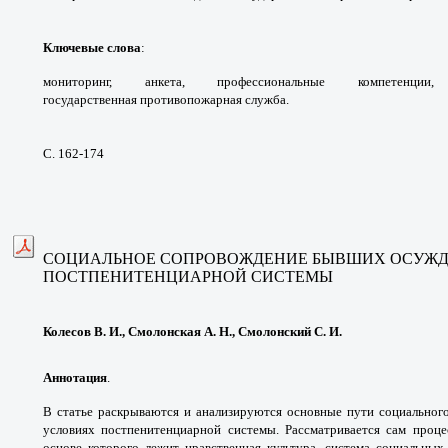
Ключевые слова
:
мониторинг, анкета,
профессиональные компетенц
государственная
противопожарная служба.
С. 162-174
СОЦИАЛЬНОЕ СОПРОВОЖДЕНИЕ
БЫВШИХ ОСУЖД
ПОСТПЕНИТЕНЦИАРНОЙ СИСТЕМЫ
Колесов В. И., Смолонская А. Н., Смолонский С. И.
Аннотация
.
В статье раскрываются и
анализируются основные пути социально
условиях
постпенитенциарной системы. Рассматривается
сам проце
основе которого лежит нравственная
культура, система социальны