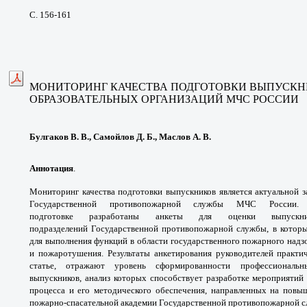
С. 156-161
МОНИТОРИНГ КАЧЕСТВА ПОДГОТОВКИ
ВЫПУСКН
ОБРАЗОВАТЕЛЬНЫХ ОРГАНИЗАЦИЙ
МЧС РОССИИ
Булгаков В. В., Самойлов Д. Б., Маслов А. В.
Аннотация
.
Мониторинг качества подготовки
выпускников является актуальной 
Государственной
противопожарной службы МЧС России
подготовке
разработаны анкеты для оценки выпус
подразделений
Государственной противопожарной
службы, в котор
для выполнения функций в
области государственного пожарного надз
и
пожаротушения. Результаты анкетирования
руководителей практи
статье, отражают уровень
сформированности профессионал
выпускников,
анализ которых способствует разработке
мероприятий 
процесса и его методического
обеспечения, направленных на пов
пожарно-
спасательной академии Государственной
противопожарной с