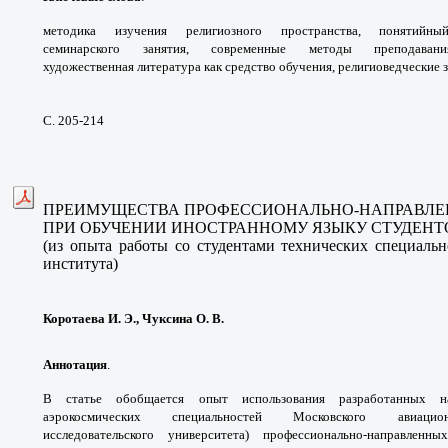
методика изучения
религиозного пространства, понятий
семинарского
занятия, современные методы преподава
художественная
литература как средство обучения,
религиоведческие з
С. 205-214
ПРЕИМУЩЕСТВА ПРОФЕССИОНАЛЬНО-
НАПРАВЛЕ
ПРИ ОБУЧЕНИИ ИНОСТРАННОМУ ЯЗЫКУ
СТУДЕНТ
(из опыта работы со студентами
технических специаль
института)
Коротаева И. Э., Чуксина О. В.
Аннотация
.
В статье обобщается опыт
использования разработанных
аэрокосмических
специальностей Московского авиац
исследовательского
университета) профессионально-направлен