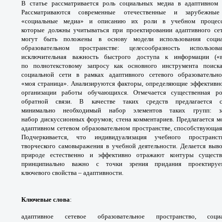
В статье рассматривается роль
социальных медиа в адаптивном
Рассматриваются
современные отечественные и зарубежн
«социальные
медиа» и описанию их роли в учебном процес
которые
должны учитываться при проектировании
адаптивного се
могут быть положены в
основу модели использования соц
образовательном
пространстве: целесообразность использ
исключительная
важность быстрого доступа к информации
(«
по
полнотекстовому запросу как основного
инструмента поис
социальной сети в рамках
адаптивного сетевого образователь
«моя
страница». Анализируются факторы,
определяющие эффективн
организации работы
обучающихся. Отмечается существенная 
обратной
связи. В качестве таких средств предлагается
минимально
необходимый набор элементов таких групп:
набор
дискуссионных форумов; стена комментариев.
Предлагается м
адаптивном сетевом образовательном
пространстве, способствующа
Подчеркивается,
что индивидуализация учебного простран
творческого
самовыражения в учебной деятельности.
Делается выв
природе естественно и эффективно
отражают контуры сущес
принципиально важно с
точки зрения придания проектир
ключевого
свойства – адаптивности.
Ключевые слова
:
адаптивное сетевое
образовательное пространство, со