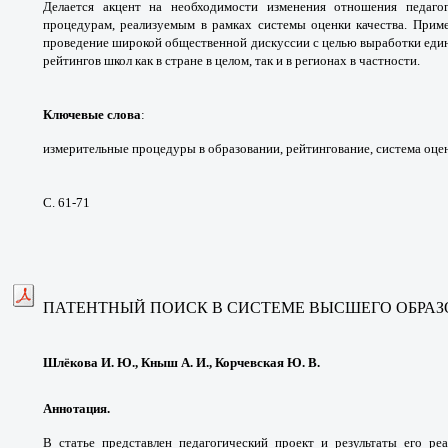
Делается
акцент на необходимости изменения
отношения педаго
процедурам, реализуемым в
рамках системы оценки качества. При
проведение
широкой общественной дискуссии с целью
выработки еди
рейтингов школ как в стране в целом,
так и в регионах в частности.
Ключевые слова
:
измерительные процедуры
в образовании, рейтингование, система оц
С. 61-71
ПАТЕНТНЫЙ ПОИСК В СИСТЕМЕ ВЫСШЕГО
ОБРА
Шлёкова И. Ю., Кныш А. И., Корчевская Ю. В.
Аннотация.
В статье представлен педагогический
проект и результаты его ре