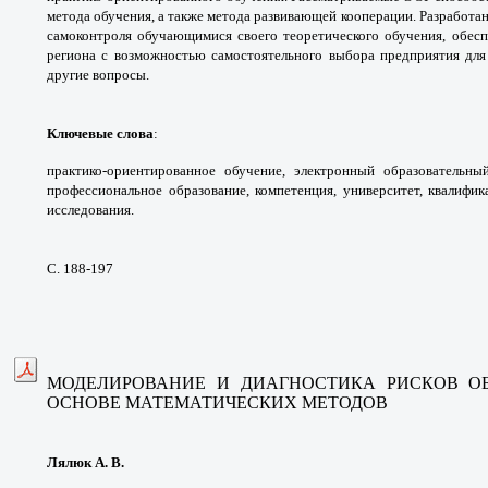
метода обучения,
а также метода развивающей кооперации.
Разработа
самоконтроля обучающимися своего
теоретического обучения, обе
региона
с возможностью самостоятельного выбора
предприятия дл
другие вопросы.
Ключевые слова
:
практико-ориентированное
обучение, электронный образовательны
профессиональное
образование, компетенция, университет,
квалифик
исследования.
С. 188-197
МОДЕЛИРОВАНИЕ И ДИАГНОСТИКА РИСКОВ
О
ОСНОВЕ
МАТЕМАТИЧЕСКИХ МЕТОДОВ
Лялюк А. В.