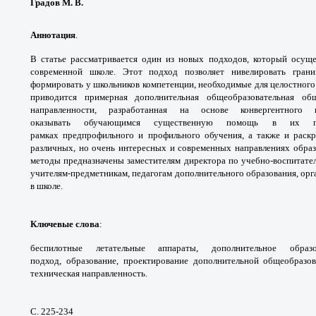
Градов М. В.
Аннотация
.
В статье рассматривается один из
новых подходов, который осущ
современной школе.
Этот подход позволяет нивелировать гра
формировать
у школьников компетенции, необходимые для
целостног
приводится примерная дополнительная
общеобразовательная о
направленности,
разработанная на основе конвергентного
оказывать
обучающимся существенную помощь в их
рамках
предпрофильного и профильного обучения,
а также и раск
различных, но очень интересных и
современных направлениях обра
методы
предназначены заместителям директора по
учебно-воспитате
учителям-предметникам, педагогам
дополнительного образования, ор
в школе.
Ключевые слова
:
беспилотные летательные
аппараты, дополнительное обра
подход,
образование, проектирование дополнительной
общеобразо
техническая направленность.
С. 225-234