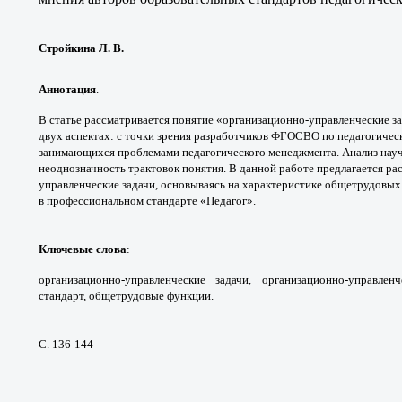
Стройкина Л. В.
Аннотация
.
В статье рассматривается понятие
«организационно-управленческие з
двух
аспектах: с точки зрения разработчиков ФГОС
ВО по педагогичес
занимающихся проблемами
педагогического менеджмента. Анализ на
неоднозначность
трактовок понятия. В данной работе предлагается
ра
управленческие
задачи, основываясь на характеристике
общетрудовых
в
профессиональном стандарте «Педагог».
Ключевые слова
:
организационно-
управленческие задачи, организационно-управлен
стандарт, общетрудовые функции.
С. 136-144