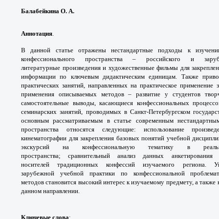
Балабейкина О. А.
Аннотация
.
В данной статье отражены
нестандартные подходы к изучен
конфессионального
пространства – российского и зару
литературные
произведения и художественные фильмы
для закрепле
информации по ключевым
дидактическим единицам. Также прив
практических
занятий, направленных на практическое
применение з
применения описываемых методов –
развитие у студентов тво
самостоятельные выводы,
касающиеся конфессиональных процесс
семинарских
занятий, проводимых в Санкт-Петербургском
государс
основным рассматриваемым в статье
современным нестандартн
пространства
относятся следующие: использование
произве
кинематографии для закрепления базовых
понятий учебной дисципли
экскурсий на
конфессиональную тематику в ре
пространства;
сравнительный анализ данных анкетировани
носителей
традиционных конфессий изучаемого региона.
У
зарубежной
учебной практики по конфессиональной
проблема
методов
становится высокий интерес к изучаемому
предмету, а также
данном направлении.
Ключевые слова
: