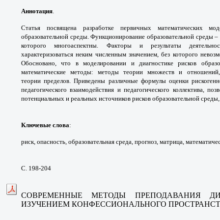
Аннотация
.
Статья посвящена разработке
первичных математических м
образовательной
среды. Функционирование образовательной
среды –
которого многоаспектны. Факторы
и результаты деятельно
характеризоваться неким
численным значением, без которого
невоз
Обосновано, что в моделировании
и диагностике рисков образ
математические методы:
методы теории множеств и отношени
теории
пределов. Приведены различные формулы
оценки рискогенн
педагогического взаимодействия
и педагогического коллектива, по
потенциальных и
реальных источников рисков образовательной
среды,
Ключевые слова
:
риск, опасность,
образовательная среда, прогноз, матрица,
математичес
С. 198-204
СОВРЕМЕННЫЕ МЕТОДЫ ПРЕПОДАВАНИЯ
Д
ИЗУЧЕНИЕМ
КОНФЕССИОНАЛЬНОГО ПРОСТРАНС