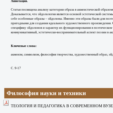
Аннотация.
Статья посвящена анализу категории
образа в акмеистической образ
Доказывается, что
эйдолология является основой эстетической
системы
себе
особенные образы – эйдолоны. Именно эти
образы были для поэт
пригодными для создания
идеального художественного произведения.
специфику
эйдолонов и характер их функционирования
в поэтическом 
коммуникативный, эстетически-
воспринимательный аспект поэзии в ак
Ключевые слова
:
акмеизм, символизм,
философия творчества, художественный образ,
эй
С. 9-17
Философия науки и техники
ТЕОЛОГИЯ И ПЕДАГОГИКА В СОВРЕМЕННОМ
ВУЗ