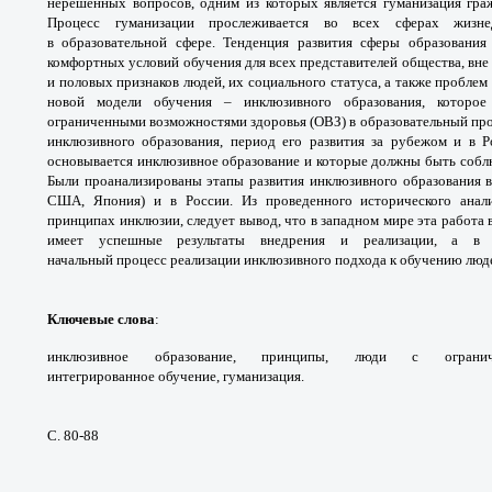
нерешенных вопросов, одним из
которых является гуманизация гр
Процесс
гуманизации прослеживается во всех сферах
жизн
в
образовательной сфере. Тенденция развития
сферы образования
комфортных условий обучения для
всех представителей общества, вне
и половых признаков
людей, их социального статуса, а также пробле
новой
модели обучения – инклюзивного образования,
которо
ограниченными возможностями здоровья
(ОВЗ) в образовательный пр
инклюзивного образования,
период его развития за рубежом и в 
основывается
инклюзивное образование и которые должны
быть собл
Были проанализированы этапы развития
инклюзивного образования 
США, Япония) и в России.
Из проведенного исторического анал
принципах инклюзии,
следует вывод, что в западном мире эта работа
имеет
успешные результаты внедрения и реализации, а
в 
начальный
процесс реализации инклюзивного подхода к
обучению люде
Ключевые слова
:
инклюзивное образование,
принципы, люди с огран
интегрированное
обучение, гуманизация.
С. 80-88