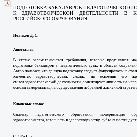
ПОДГОТОВКА БАКАЛАВРОВ
ПЕДАГОГИЧЕСКОГО 
К ЗДРАВОТВОРЧЕСКОЙ ДЕЯТЕЛЬНОСТИ
В К
РОССИЙСКОГО
ОБРАЗОВАНИЯ
Новиков Д. С.
Аннотация
.
В статье рассматриваются
требования, которые предъявляет м
подготовке
бакалавров в педагогических вузах в
области сохранен
Автор полагает, что данную
подготовку следует фокусировать не стол
элементах
здравотворчества, сколько на освоении его
ид
смысл
здравотворческой деятельности, ориентирует
личность на испо
основы самореализации,
осуществления избранной жизненной стратег
Ключевые слова
:
бакалавр педагогического
образования, модернизация о
здравотворчества,
готовность к здравотворчеству, субъект
постиндуст
С. 145-155