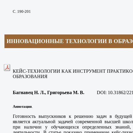
С. 190-201
ИННОВАЦИОННЫЕ ТЕХНОЛОГИИ В ОБРА
КЕЙС-ТЕХНОЛОГИИ КАК ИНСТРУМЕНТ ПРАКТИК
ОБРАЗОВАНИЯ
Багнавец Н. Л., Григорьева М. В
.
DOI:
10.31862/22
Аннотация
.
Готовность выпускников к решению задач в будущей 
является актуальной задачей современной высшей школ
при наличии у обучающихся определенных знаний,
деятельности. В статье показано применение кейс-техн