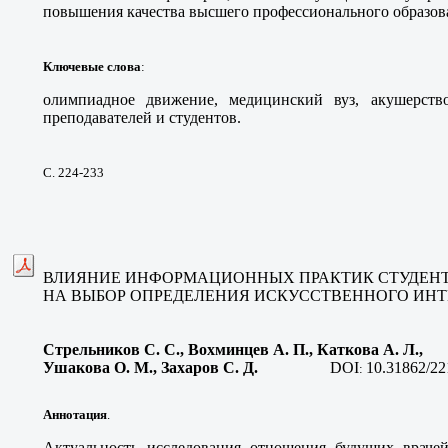
повышения качества высшего профессионального образова
Ключевые слова
:
олимпиадное движение, медицинский вуз, акушерство
преподавателей и студентов.
С. 224-233
ВЛИЯНИЕ ИНФОРМАЦИОННЫХ ПРАКТИК СТУДЕНТ
НА ВЫБОР ОПРЕДЕЛЕНИЯ ИСКУССТВЕННОГО ИН
Стрельников С. С., Вохминцев А. П., Каткова А. Л.,
Ушакова О. М., Захаров С. Д.
DOI
10.31862/22
:
Аннотация
.
Актуальность исследования отношения будущих врачей