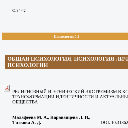
С. 34-42
Психология 5.3
ОБЩАЯ ПСИХОЛОГИЯ, ПСИХОЛОГИЯ ЛИЧ
ПСИХОЛОГИИ
РЕЛИГИОЗНЫЙ И ЭТНИЧЕСКИЙ ЭКСТРЕМИЗМ В К
ТРАНСФОРМАЦИИ ИДЕНТИЧНОСТИ И АКТУАЛЬНЫ
ОБЩЕСТВА
Малафеева М. А., Каравайцева Л. И.,
Титкова А. Д
.
DOI:
10.31862