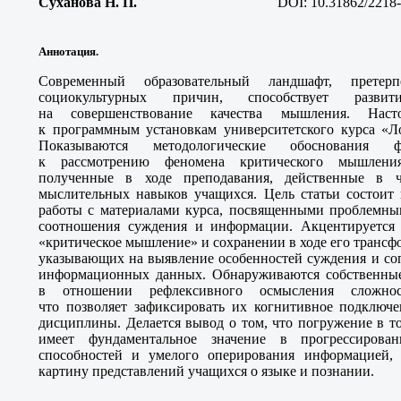
Суханова Н. П
.
DOI: 10.31862/2218-
Аннотация.
Современный образовательный ландшафт, прете
социокультурных причин, способствует разви
на совершенствование качества мышления. Наст
к программным установкам университетского курса «Л
Показываются методологические обоснования фо
к рассмотрению феномена критического мышления
полученные в ходе преподавания, действенные в ч
мыслительных навыков учащихся. Цель статьи состоит 
работы с материалами курса, посвященными проблемны
соотношения суждения и информации. Акцентируется
«критическое мышление» и сохранении в ходе его транс
указывающих на выявление особенностей суждения и со
информационных данных. Обнаруживаются собственные
в отношении рефлексивного осмысления сложнос
что позволяет зафиксировать их когнитивное подключе
дисциплины. Делается вывод о том, что погружение в 
имеет фундаментальное значение в прогрессирова
способностей и умелого оперирования информацией, 
картину представлений учащихся о языке и познании.