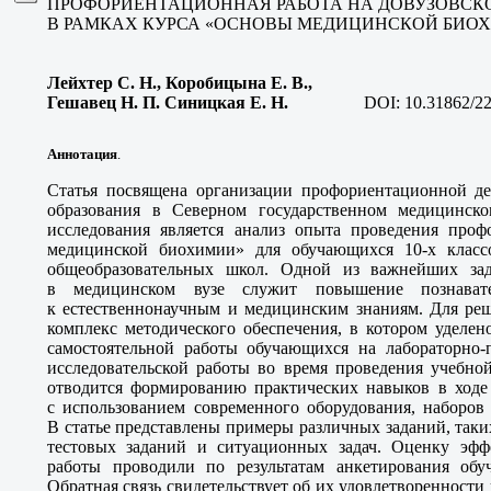
ПРОФОРИЕНТАЦИОННАЯ РАБОТА НА ДОВУЗОВСК
В РАМКАХ КУРСА «ОСНОВЫ МЕДИЦИНСКОЙ БИО
Лейхтер С. Н., Коробицына Е. В.,
Гешавец Н. П. Синицкая Е. Н
.
DOI:
10.31862/2
Аннотация
.
Статья посвящена организации профориентационной дея
образования в Северном государственном медицинск
исследования является анализ опыта проведения про
медицинской биохимии» для обучающихся 10-х классо
общеобразовательных школ. Одной из важнейших за
в медицинском вузе служит повышение познавате
к естественнонаучным и медицинским знаниям. Для реш
комплекс методического обеспечения, в котором уделе
самостоятельной работы обучающихся на лабораторно-п
исследовательской работы во время проведения учебно
отводится формированию практических навыков в ходе
с использованием современного оборудования, наборов
В статье представлены примеры различных заданий, таки
тестовых заданий и ситуационных задач. Оценку эфф
работы проводили по результатам анкетирования обу
Обратная связь свидетельствует об их удовлетвореннос