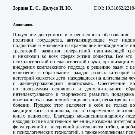
Зорина Е. С., Долуев И. Ю
.
DOI:
10.31862/2218
Аннотация.
Получение доступного и качественного образования 
политики государства, актуализирующие учет индив
подростков и молодежи и отражающие необходимость ин
траекторий, развития толерантной принимающей сред
и инклюзии во всех сферах жизни общества. Все это 
психологической и педагогической науки, организации 
внедрения комплексного подхода к решению задач с це
включения в образование граждан разных категорий 
категорий являются дети, находящиеся на длительном л
с жизнеугрожающими диагнозами. Обеспечение во
по программам основного и дополнительного обр
интеллектуального и творческого развития, поддержка
возможность гармоничной социализации, несмотря на с
болезни. Процесс этот включает в себя не только в
медицинского стационара, но и современное психолог
юных пациентов. Благодаря междисциплинарному подх
находящихся на длительном лечении, возможна интеграци
форм урочной и внеурочной деятельности, отбор, апроб
и психологических технологий, а также комплексная пс