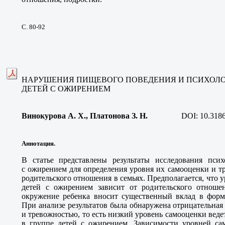
С. 80-92
НАРУШЕНИЯ ПИЩЕВОГО ПОВЕДЕНИЯ И ПСИХОЛ
ДЕТЕЙ С ОЖИРЕНИЕМ
Винокурова А. Х., Платонова З. Н
.
DOI:
10.318
Аннотация.
В статье представлены результаты исследования псих
с ожирением для определения уровня их самооценки и т
родительского отношения в семьях. Предполагается, что 
детей с ожирением зависит от родительского отноше
окружение ребенка вносит существенный вклад в форм
При анализе результатов была обнаружена отрицательная
и тревожностью, то есть низкий уровень самооценки вед
в группе детей с ожирением. Зависимости уровней са