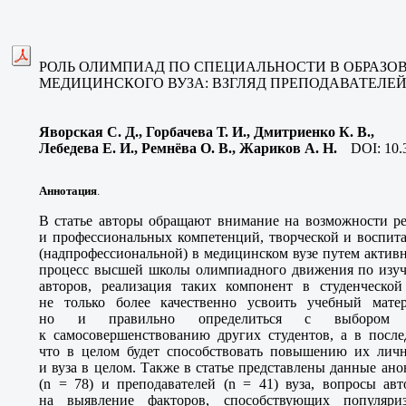
РОЛЬ ОЛИМПИАД ПО СПЕЦИАЛЬНОСТИ В ОБРАЗО
МЕДИЦИНСКОГО ВУЗА: ВЗГЛЯД ПРЕПОДАВАТЕЛЕЙ
Яворская С. Д., Горбачева Т. И., Дмитриенко К. В.,
Лебедева Е. И., Ремнёва О. В., Жариков А. Н.
DOI:
10.
Аннотация
.
В статье авторы обращают внимание на возможности ре
и профессиональных компетенций, творческой и воспит
(надпрофессиональной) в медицинском вузе путем актив
процесс высшей школы олимпиадного движения по изу
авторов, реализация таких компонент в студенческой
не только более качественно усвоить учебный мате
но и правильно определиться с выбором сп
к самосовершенствованию других студентов, а в после
что в целом будет способствовать повышению их лич
и вуза в целом. Также в статье представлены данные ан
(
n
= 78) и преподавателей (
n
= 41) вуза, вопросы ав
на выявление факторов, способствующих популяри