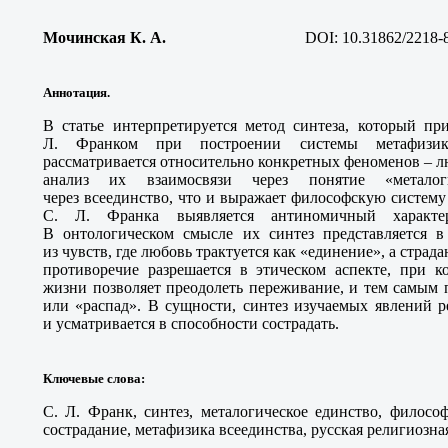
Мочинская К. А
.
DOI: 10.31862/2218-
Аннотация.
В статье интерпретируется метод синтеза, который пр
Л. Франком при построении системы метафизики
рассматривается относительно конкретных феноменов – л
анализ их взаимосвязи через понятие «металог
через всеединство, что и выражает философскую систем
С. Л. Франка выявляется антиномичный характе
В онтологическом смысле их синтез представляется в
из чувств, где любовь трактуется как «единение», а страд
противоречие разрешается в этическом аспекте, при к
жизни позволяет преодолеть переживание, и тем самым 
или «распад». В сущности, синтез изучаемых явлений р
и усматривается в способности сострадать.
Ключевые слова
:
С. Л. Франк, синтез, металогическое единство, филосо
сострадание, метафизика всеединства, русская религиозна