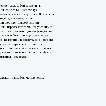
тексте
«философии сомнения и
. Лишевского (А. Lischewsky)
иологических исследований.
Призванная
дидакта, эта методология
нципов идеи пансофийности –
диции параллельного
чтения учебника и
ющего
выстроить на едином фундаменте
 знания о Боге, природе и
человеке в
орико-научном контексте, но в историко-
боты с историко-
едагогическим
ю которого «эвристическая» ступень
к
 в статье
намечены некоторые области
омнения и надежды.
надежды, пансофия, методология,