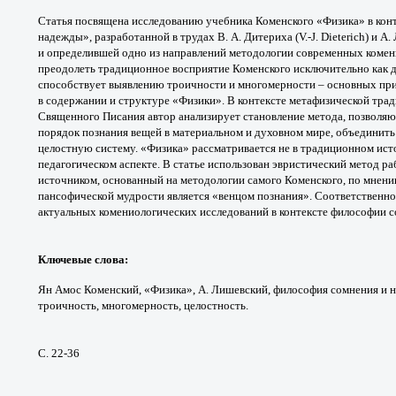
Статья посвящена исследованию
учебника Коменского «Физика» в кон
надежды»,
разработанной в трудах В. А. Дитериха (V.-J.
Dieterich) и А
и
определившей одно из направлений методологии
современных комен
преодолеть традиционное
восприятие Коменского исключительно
как 
способствует
выявлению троичности и многомерности –
основных при
в
содержании и структуре «Физики». В контексте
метафизической тра
Священного Писания автор
анализирует становление метода, позволя
порядок
познания вещей в материальном и духовном
мире, объединить
целостную систему.
«Физика» рассматривается не в традиционном
ист
педагогическом аспекте. В статье использован
эвристический метод ра
источником, основанный
на методологии самого Коменского, по
мнени
пансофической мудрости является
«венцом познания». Соответственно,
актуальных
комениологических исследований в контексте
философии с
Ключевые слова
:
Ян Амос Коменский,
«Физика», А. Лишевский, философия сомнения
и 
троичность,
многомерность, целостность.
С. 22-36