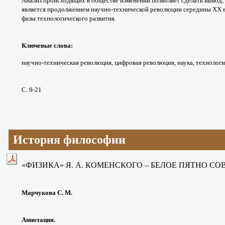
Анализ происходящих в обществе
изменений позволяет сделать вывод,
является продолжением
научно-технической революции середины
ХХ в
фазы
технологического развития.
Ключевые слова:
научно-техническая
революция, цифровая революция, наука,
технологи
С. 9-21
История философии
«ФИЗИКА» Я. А. КОМЕНСКОГО – БЕЛОЕ ПЯТНО
СО
Марчукова С. М.
Аннотация.