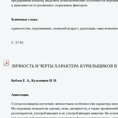
предприняли
попытку выделить психологические особенности
пережив
в
зависимости от различных социальных факторов.
Ключевые слова
:
одиночество, переживание,
пожилой возраст, адаптация, смысложизн
С. 57-61
ЛИЧНОСТЬ И ЧЕРТЫ ХАРАКТЕРА КУРИЛЬЩИКОВ 
Кобзев Е. А., Кузьминов Н. Н.
Аннотация.
Статья посвящена изучению
личностным особенностям характера юн
Исследованы
показатели оценки, силы, активности, а также
проявлений
респондентов,
употребляющих и не употребляющих
никотин. На осно
что юноши-табакокурильщики
значительно более «хулиганистые», «в