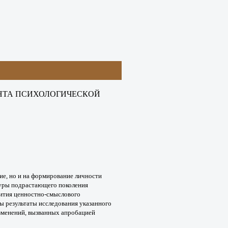
НТА ПСИХОЛОГИЧЕСКОЙ
ие, но и на формирование
личности
туры
подрастающего поколения
ития ценностно-смыслового
ы результаты исследования
указанного
зменений, вызванных апробацией