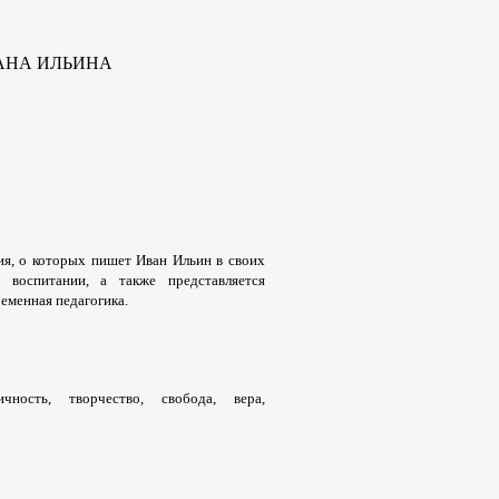
АНА ИЛЬИНА
ия, о которых
пишет Иван Ильин в своих
в воспитании, а также представляется
еменная педагогика.
Личность,
творчество, свобода, вера,