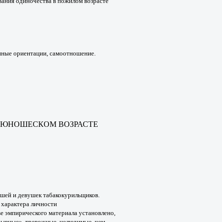
ания одиночества в пожилом возрасте
енные
ориентации, самоотношение.
В ЮНОШЕСКОМ ВОЗРАСТЕ
ошей
и девушек табакокурильщиков.
 характера личности
ве эмпирического материала
установлено,
зрывные»,
тревожные, нелюдимые, чем