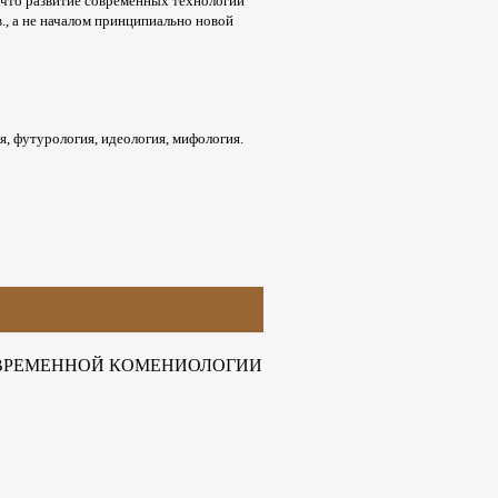
 что развитие
современных технологий
., а не началом принципиально новой
я, футурология, идеология,
мифология.
ВРЕМЕННОЙ КОМЕНИОЛОГИИ