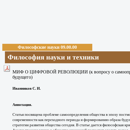
Философские науки 09.00.00
Философия науки и техники
МИФ О ЦИФРОВОЙ РЕВОЛЮЦИИ
(к вопросу о самоо
будущего)
Иванников С. И.
Аннотация.
Статья посвящена проблеме
самоопределения общества в эпоху
постм
современности
как переходного периода и формированию
образа буду
стратегии
развития общества сегодня. В статье дается
философская кр