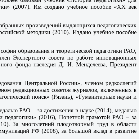
уки» (2007). Им создано учебное пособие «ХХ век
 избранных произведений выдающихся педагогических
оссийской методики (2010). Издано учебное пособие
ософии образования и теоретической педагогики РАО,
член Экспертного совета по работе инновационных
ного фонда наследия Д. И. Менделеева, Президент
дования Центральной России», членом редколлегий
леном редакционных советов журналов, включенных в
гогический поиск» (Рязань), «Гуманитарные науки и
медалью РАО – за достижения в науке (2014), медалью
ии педагогики» (2016), Почетной грамотой РАО – за
010). За многолетний плодотворный труд в области
ммуникаций РФ (2008), за большой вклад в развитие