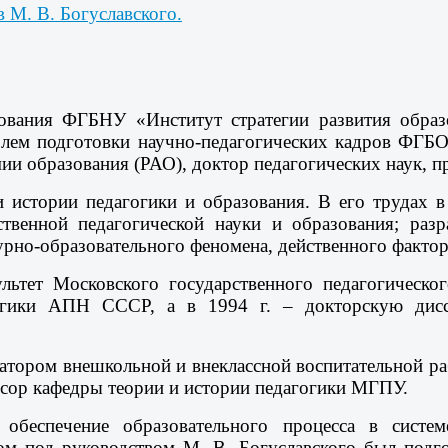
 М. В. Богуславского.
ования ФГБНУ «Институт стратегии развития образ
блем подготовки научно-педагогических кадров ФГ
ии образования (РАО), доктор педагогических наук, п
 истории педагогики и образования. В его трудах 
ственной педагогической науки и образования; ра
турно-образовательного феномена, действенного факто
льтет Московского государственного педагогическо
ики АПН СССР, а в 1994 г. – докторскую диссе
затором внешкольной и внеклассной воспитательной ра
ссор кафедры теории и истории педагогики МГПУ.
 обеспечение образовательного процесса в сист
вом под руководством М.
В. Богуславского был подг