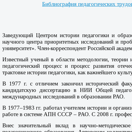
Библиография педагогических трудов
Заведующий Центром истории педагогики и образ
научного центра приоритетных исследований и про
университет». Член-корреспондент Российской академ
Известный ученый в области методологии, теории и
педагогический процесс и процесс развития отече
трактовке истории педагогики, как важнейшего куль
В 1977 г. с отличием закончил исторический факу
кандидатскую диссертацию в НИИ Общей педагог
международных исследований в образовании РАО.
В 1977–1983 гг. работал учителем истории и органи
работе в системе АПН СССР – РАО. С 2008 г. профе
Внес значительный вклад в научно-методическое
педагогического образования. Авторским коллекти