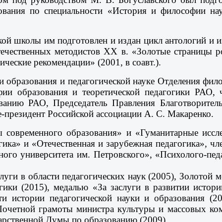
зования по специальности «История и философии на
ской школы им подготовлен и издан цикл антологий и
ечественных методистов ХХ в. «Золотые страницы р
ческие рекомендации» (2001, в соавт.).
 образования и педагогической науке Отделения фил
фии образования и теоретической педагогики РАО, 
анию РАО, Председатель Правления Благотворитель
-президент Российской ассоциации А. С. Макаренко.
 современного образования» и «Гуманитарные иссле
ка» и «Отечественная и зарубежная педагогика», ч
ого университета им. Петровского», «Психолого-педа
уги в области педагогических наук (2005), Золотой 
огики (2015), медалью «За заслуги в развитии истор
ти истории педагогической науки и образования (2
Почетной грамоты министра культуры и массовых ко
арственной Думы по образованию (2009).