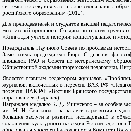
системы послевузовского профессионального обра
российского образования» (2012).
Для преподавателей и студентов высшей педагогиче
мыслителей прошлого. Создана антология трудов от
«Книга для учителя истории: концептуальные и методи
Председатель Научного Совета по проблемам истории
Заместитель председателя Бюро Отделения филосо
площадок РАО и Совета по историческому образов
Общественной академии творческой педагогики, Вице
Является главным редактором журналов «Проблемы
журналов, включенных в перечень ВАК РФ «Педагоги
перечень ВАК РФ «Вестник Брянского государственн
образование» (Саранск).
Награжден медалью К. Д. Ушинского – за особые засл
им. М. Н. Скаткина – за заслуги в развитии педаг
большие заслуги в развитии исследований в облас
сохранения культурного наследия России удостоен 
образования удостоен Благодарности Комитета Госуд