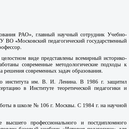
ования РАО», главный научный сотрудник Учебно-
БОУ ВО
Московский педагогический государственный
«
рофессор.
в целостном виде представлены всемирный историко-
зработаны современные методологические подходы к
ра решения современных задач образования.
го института им. В.
И. Ленина. В 1986 г. защитил
ртацию в Институте теоретической педагогики и
боты в школе № 106 г. Москвы. С 1984 г. на научной
еме высшего профессионального и постдипломного
отовлен базовый учебник «История педагогики» для