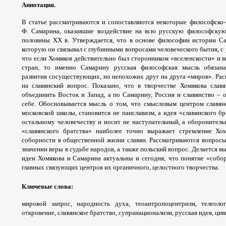
Аннотация.
В статье рассматриваются и
сопоставляются некоторые философско-
Ф.
Самарина, оказавшие воздействие на всю
русскую философску
половины XX в. Утверждается, что
в основе философии истории С
которую он связывал
с глубинными вопросами человеческого бытия, с
что если Хомяков действительно был
сторонником «вселенскости» и 
стран, то именно
Самарину русская философская мысль обяза
развития
сосуществующих, но непохожих друг на друга
«миров». Рас
на славянский вопрос. Показано, что
в творчестве Хомякова слав
объединить Восток и Запад, а
по Самарину, Россия и славянство –
себе. Обосновывается
мысль о том, что смысловым центром славя
московской
школы, становится не панславизм, а идея
«славянского б
остальному человечеству и носит не
наступательный, а оборонител
«славянского братства»
наиболее точно выражает стремление Хо
соборности в
общественной жизни славян. Рассматриваются
вопросы
значении веры в судьбе народов, а также
польский вопрос.
Делается вы
идеи Хомякова и Самарина
актуальны и сегодня; что понятие «собо
главных связующих
центров их органичного, целостного творчества.
Ключевые слова:
мировой запрос, народность
духа, теоантропоцентризм, телеоло
откровение,
славянское братство, супранационализм, русская
идея, цив