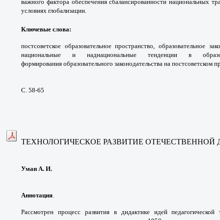
важного фактора
обеспечения сбалансированности национальных
тр
условиях глобализации.
Ключевые слова
:
постсоветское образовательное
пространство, образовательное за
национальные
и наднациональные тенденции в обра
формирования
образовательного законодательства
на постсоветском п
С. 58-65
ТЕХНОЛОГИЧЕСКОЕ РАЗВИТИЕ
ОТЕЧЕСТВЕННОЙ 
Уман А. И.
Аннотация
.
Рассмотрен процесс развития в
дидактике идей педагогической