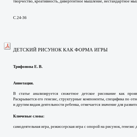
творчество, креативность,
дивергентное мышление, нестандартное
мыш
С.24-36
ДЕТСКИЙ РИСУНОК КАК ФОРМА ИГРЫ
Трифонова Е. В.
Аннотация.
В статье анализируется сюжетное
детское рисование как про
Раскрывается его генезис,
структурные компоненты, специфика по
отн
и
другим видам деятельности ребенка, отмечается
значение для разви
Ключевые слова:
самодеятельная игра,
режиссерская игра с опорой на рисунок, генезис