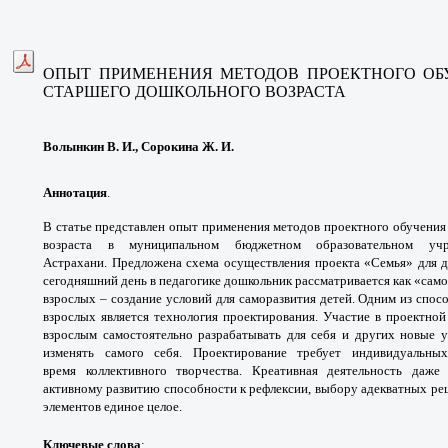
ОПЫТ ПРИМЕНЕНИЯ МЕТОДОВ ПРОЕКТНОГО
ОБ
СТАРШЕГО
ДОШКОЛЬНОГО ВОЗРАСТА
Волынкин В. И., Сорокина Ж. И.
Аннотация
.
В статье представлен опыт
применения методов проектного обучения
возраста
в муниципальном бюджетном образовательном
уч
Астрахани.
Предложена схема осуществления проекта
«Семья» для 
сегодняшний день в педагогике дошкольник
рассматривается как «сам
взрослых – создание условий
для саморазвития детей. Одним из спо
взрослых
является технология проектирования. Участие в
проектной
взрослым самостоятельно разрабатывать для
себя и других новые у
изменять самого себя.
Проектирование требует индивидуальн
время
коллективного творчества. Креативная
деятельность даже
активному развитию способности
к рефлексии, выбору адекватных р
элементов
единое целое.
Ключевые слова
: