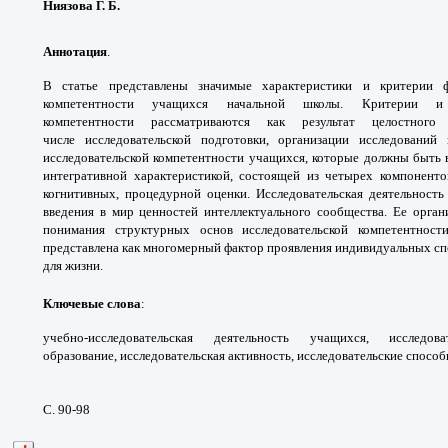
Ниязова Г. Б.
Аннотация
.
В статье представлены значимые
характеристики и критерии
компетентности учащихся
начальной школы. Критерии
компетентности
рассматриваются как результат целостног
числе
исследовательской подготовки, организации
исследований
исследовательской компетентности
учащихся, которые должны быть
интегративной
характеристикой, состоящей из четырех
компоненто
когнитивных, процедурной оценки.
Исследовательская деятельност
введения в мир
ценностей интеллектуального сообщества.
Ее орган
понимания структурных основ
исследовательской компетентно
представлена
как многомерный фактор проявления
индивидуальных сп
для жизни.
Ключевые слова
:
учебно-исследовательская
деятельность учащихся, исследов
образование,
исследовательская активность, исследовательские
способ
С. 90-98