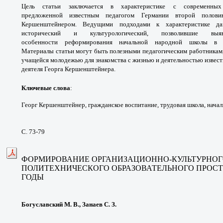
Цель статьи заключается в
характеристике с современн
предложенной
известным педагогом Германии второй поло
Кершенштейнером.
Ведущими подходами к характеристике 
исторический
и культурологический, позволившие в
особенности
реформирования начальной народной школы 
Материалы
статьи могут быть полезными педагогическим
работникам
учащейся молодежью для знакомства с жизнью
и деятельностью извест
деятеля Георга Кершенштейнера.
Ключевые слова
:
Георг Кершенштейнер,
гражданское воспитание, трудовая школа,
начал
С. 73-79
ФОРМИРОВАНИЕ ОРГАНИЗАЦИОННО-
КУЛЬТУРНО
ПОЛИТЕХНИЧЕСКОГО
ОБРАЗОВАТЕЛЬНОГО ПРОСТ
ГОДЫ
Богуславский М. В., Занаев С. З.