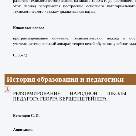
развития
технологического знания, начиная с 1950-х гг.
до настоящего 
этот период завершается построение
основного категориально
технологического «этажа»
дидактики как науки.
Ключевые слова:
программированное
обучение, технологический подход к об
учителя,
категориальный аппарат, теория целей обучения,
учебное зада
С. 66-72
История образования и педагогики
РЕФОРМИРОВАНИЕ НАРОДНОЙ ШКОЛЫ
ПЕДАГОГА
ГЕОРГА КЕРШЕНШТЕЙНЕРА
Беленцов С. И.
Аннотация.