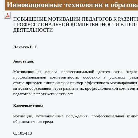
Инновационные технологии в образов
ПОВЫШЕНИЕ МОТИВАЦИИ ПЕДАГОГОВ
К РАЗВИ
ПРОФЕССИОНАЛЬНОЙ
КОМПЕТЕНТНОСТИ В ПРО
ДЕЯТЕЛЬНОСТИ
Локотко Е. Г.
Аннотация
.
Мотивационная основа
профессиональной деятельности педа
профессиональной
компетентности, особенно в условиях
реа
статье
приведен эмпирический пример эффективного
мотивирования
качества образования через
развитие их профессиональной компетент
педагогов на
протяжении пяти лет.
Ключевые слова
:
мотивация, мотивационные
побуждения, профессиональная компе
образовательная
среда.
С. 105-113