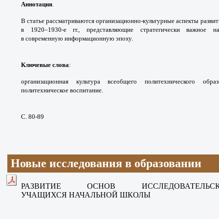
Аннотация
.
В статье рассматриваются
организационно-культурные аспекты разви
в 1920–
1930-е гг., представляющие стратегически важное
н
в
современную информационную эпоху.
Ключевые слова
:
организационная культура
всеобщего политехнического обра
политехническое
воспитание.
С. 80-89
Новые исследования в образовании
РАЗВИТИЕ ОСНОВ ИССЛЕДОВАТЕ
УЧАЩИХСЯ
НАЧАЛЬНОЙ ШКОЛЫ