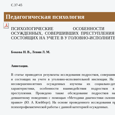
С.37-45
Педагогическая психология
ПСИХОЛОГИЧЕСКИЕ ОСОБЕННО
ОСУЖДЕННЫХ,
СОВЕРШИВШИХ ПРЕСТУПЛЕНИЯ
СОСТОЯЩИХ НА УЧЕТЕ
В У ГОЛОВНО-ИСПОЛНИ
Бокова Н. В., Левин Л. М.
Аннотация.
В статье приводятся результаты
исследования подростков, соверш
и
состоящих на учете в уголовно-исполнительной
инспекции. На
несовершеннолетних осужденных
изучены их социально-д
характеристики,
особенности взаимодействия подростков
преступления.
Проведено также обследование подростков
девиантному
поведению с помощью «Методики диагностики
склон
правил» (Ю. А. Клейберг). На основе
проведенного исследования 
психопрофилактической
работы с данной категорией осужденных.