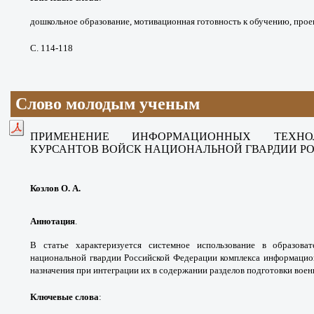
дошкольное образование,
мотивационная готовность к обучению,
прое
С. 114-118
Слово молодым ученым
ПРИМЕНЕНИЕ ИНФОРМАЦИОННЫХ
ТЕХН
КУРСАНТОВ
ВОЙСК НАЦИОНАЛЬНОЙ ГВАРДИИ
Р
Козлов О. А
Аннотация
.
В статье характеризуется
системное использование в образова
национальной
гвардии Российской Федерации комплекса
информацио
назначения при интеграции их
в содержании разделов подготовки вое
Ключевые слова
: