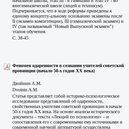
начальной школы, этап III - в гимназии и этап IV - во
внегимназической школе (лицей и техникум).
Подчеркивается, что в ходе реформы приведены к
единому концепту-альному основанию экзамены после
II (экзамен компетенции), III (гимназический экзамен) и
IV (так называемый "Новый Выпускной экзамен")
этапов обучения.
C. 38-45
Феномен одаренности в сознании учителей советской
провинции (начало 50-х годов XX века)
Двойнин А.М.
Dvoinin A.M.
Статья представляет собой историко-психологическое
исследование представлений об одаренности,
свойственных учителям советской провинции в начале
50-х годов XX века. На основе анализа исторического
документа – текста «Лекций по психологии» – и
сопоставления его с современными ему источниками и
современной научной литературой осуществлена