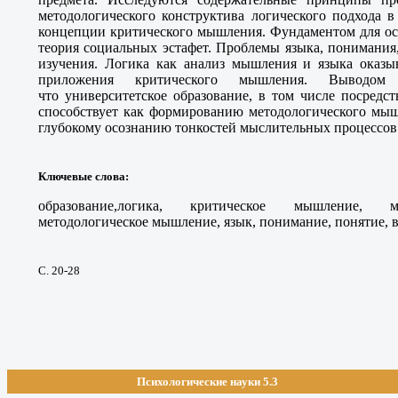
методологического конструктива логического подхода в
концепции критического мышления. Фундаментом для ос
теория социальных эстафет. Проблемы языка, понимания
изучения. Логика как анализ мышления и языка оказыв
приложения критического мышления. Выводо
что университетское образование, в том числе посредс
способствует как формированию методологического мышл
глубокому осознанию тонкостей мыслительных процессов
Ключевые слова
:
образование,логика, критическое мышление, ме
методологическое мышление, язык, понимание, понятие, 
С. 20-28
Психологические науки 5.3