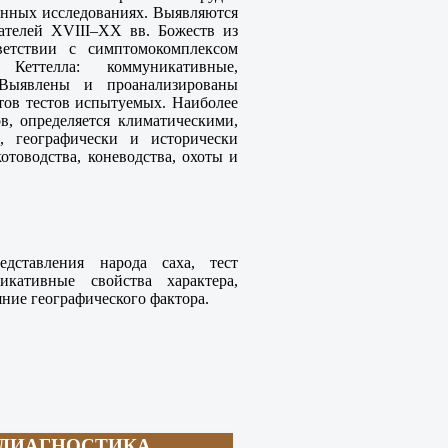
менных исследованиях. Выявляются
ателей XVIII–XX вв. Божеств из
етствии с симптомокомплексом
Кеттелла: коммуникативные,
 Выявлены и проанализированы
атов тестов испытуемых. Наиболее
в, определяется климатическими,
, географически и исторически
отоводства, коневодства, охоты и
едставления народа саха, тест
икативные свойства характера,
яние географического фактора.
ОДИАГНОСТИКА