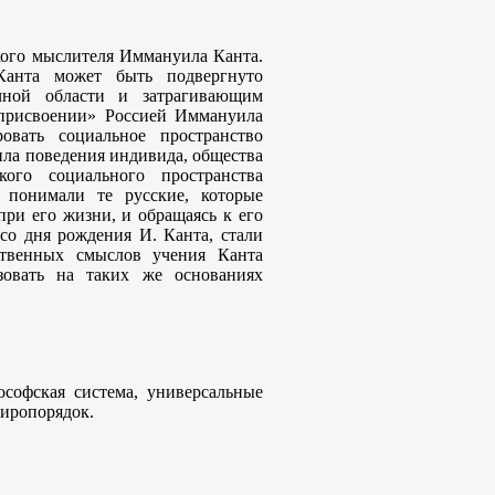
икого мыслителя Иммануила Канта.
Канта может быть подвергнуто
чной области и затрагивающим
«присвоении» Россией Иммануила
овать социальное пространство
ила поведения индивида, общества
кого социального пространства
 понимали те русские, которые
при его жизни, и обращаясь к его
со дня рождения И. Канта, стали
ственных смыслов учения Канта
зовать на таких же основаниях
ософская система, универсальные
миропорядок.