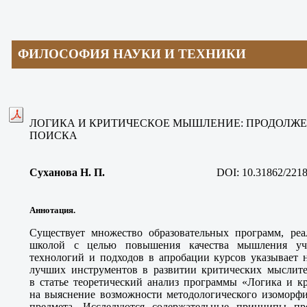
ФИЛОСОФИЯ НАУКИ И ТЕХНИКИ
ЛОГИКА И КРИТИЧЕСКОЕ МЫШЛЕНИЕ: ПРОДОЛЖ
ПОИСКА
Суханова Н. П
.
DOI: 10.31862/2218
Аннотация.
Существует множество образовательных программ, ре
школой с целью повышения качества мышления уча
технологий и подходов в апробации курсов указывает 
лучших инструментов в развитии критических мыслит
в статье теоретический анализ программы «Логика и к
на выяснение возможности методологического изоморфи
предмета. Исследуются содержательные принципы п