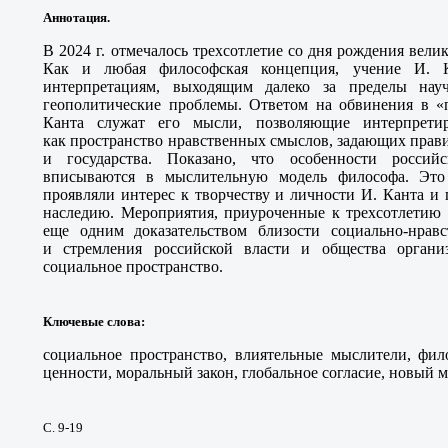
Аннотация.
В 2024 г. отмечалось трехсотлетие со дня рождения вел
Как и любая философская концепция, учение И. 
интерпретациям, выходящим далеко за пределы нау
геополитические проблемы. Ответом на обвинения в 
Канта служат его мысли, позволяющие интерпретир
как пространство нравственных смыслов, задающих прав
и государства. Показано, что особенности российс
вписываются в мыслительную модель философа. Это
проявляли интерес к творчеству и личности И. Канта и 
наследию. Мероприятия, приуроченные к трехсотлетию 
еще одним доказательством близости социально-нрав
и стремления российской власти и общества органи
социальное пространство.
Ключевые слова
:
социальное пространство, влиятельные мыслители, фил
ценности, моральный закон, глобальное согласие, новый 
С. 9-19