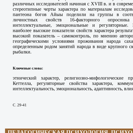
различных исследователей начиная с XVIII в. и в совре
стереотипные черты характера по материалам исследов
пантеона богов Айыы поделили на группы в соотв
личностных свойств 16-факторного опросника 
интеллектуальные, эмоциональные и регуляторные.
наиболее высокие показатели свойств характера результ
высокий показатель – самоконтроль, по мнению авторо
географическими условиями проживания народа саха
определенным родом занятий народа в виде крупного ск
рыбалки.
Ключевые слова
:
этнический характер, религиозно-мифологические пр
Кеттелла, регуляторные свойства характера, коммун
интеллектуальность, эмоциональность, адаптивность, вли
С. 29-41
ПЕДАГОГИЧЕСКАЯ ПСИХОЛОГИЯ, ПСИХ