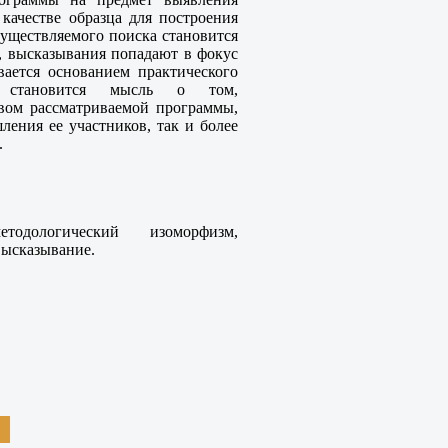
 качестве образца для построения
уществляемого поиска становится
, высказывания попадают в фокус
ается основанием практического
м становится мысль о том,
твом рассматриваемой программы,
ения ее участников, так и более
.
тодологический изоморфизм,
высказывание.