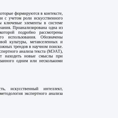
которые формируются в контексте,
и с учетом роли искусственного
ны ключевые элементы в системе
нания. Проанализирована одна из
которой подробно рассмотрены
о использования. Обозначены
вой культуры, метавселенных и
ожных трендов в научном поиске.
спертного анализа текста (МЭАТ),
яет находить новые смыслы при
язанного одним или несколькими
сть, искусственный интеллект,
 методология экспертного анализа