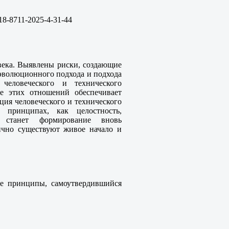
18-8711-2025-4-31-44
века. Выявлены риски, создающие
оэволюционного подхода и подхода
человеческого и технического
ие этих отношений обеспечивает
ия человеческого и технического
 принципах, как целостность,
о станет формирование вновь
ично существуют живое начало и
кие принципы, самоутвердившийся