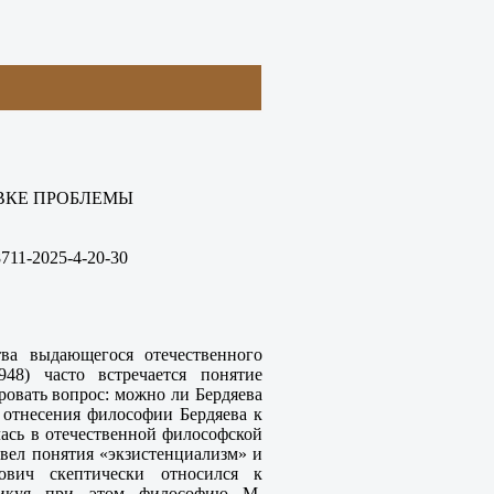
ОВКЕ ПРОБЛЕМЫ
711-2025-4-20-30
тва выдающегося отечественного
48) часто встречается понятие
ровать вопрос: можно ли Бердяева
я отнесения философии Бердяева к
лась в отечественной философской
азвел понятия «экзистенциализм» и
ович скептически относился к
итикуя при этом философию М.