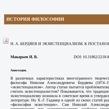
ИСТОРИЯ ФИЛОСОФИИ
Н. А. БЕРДЯЕВ И ЭКЗИСТЕНЦИАЛИЗМ. К ПОСТАН
Макарьев И. В.
DOI: 10.31862/2218-8
Аннотация.
В различных характеристиках многогранного творчес
философа Николая Александровича Бердяева (1874–19
«экзистенциализм». Автор статьи пытается проблематизи
считать экзистенциалистом? Показывается, что традици
экзистенциализму возникла в советское время и утверди
литературе. Но Х.-Г. Гадамер в одной из своих статей р
«философия экзистенции». Сам Николай Александр
современному ему экзистенциализму, особенно кр