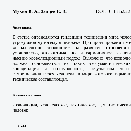
Мукин В. А., Зайцев Е. В.
DOI: 10.31862/22
Аннотация.
В статье определяются тенденции технизации мира чело
угрозу живому началу в человеке. При проецировании к
«параллельной эволюции» на развитие отношений 
установлено, что оптимальное и гармоничное развит
именно коэволюционный подход. Выявлено, что коэволюц
должна основываться на таких экогуманистических
координация и оптимальность, результатом чег
самоутвердившегося человека, в мире которого гармон
техническая составляющая.
Ключевые слова
:
коэволюция, человеческое, техническое, гуманистичес
человек.
С. 31-44