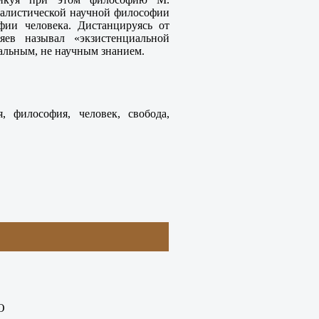
налистической научной философии
ии человека. Дистанцируясь от
яев называл «экзистенциальной
нальным, не научным знанием.
, философия, человек, свобода,
О