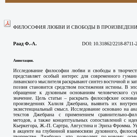
ФИЛОСОФИЯ ЛЮБВИ И СВОБОДЫ В ПРОИЗВЕДЕН
Раад Ф.-А
.
DOI: 10.31862/2218-8711-
Аннотация.
Исследование философии любви и свободы в творчест
представляет особый интерес для современного гумани
ливанского мыслителя раскрывают синтез восточной и за
поэзия становится средством постижения истины. В эп
обращение к духовным основаниям человеческого сущ
значение. Цель статьи – раскрыть философские основ
произведениях Халиля Джебрана, выявить их внутрен
экзистенциальный смысл. Исследование основано на ан
текстов Джебрана с применением сравнительно-фил
методов, а также концептуальных сопоставлений с иде
Кьеркегора, Ж.-П. Сартра, Августина и Эриха Фромма. У
в акценте на глубинной взаимосвязи духовного, филосо
творчестве Джебрана, что позволяет по-новому осм