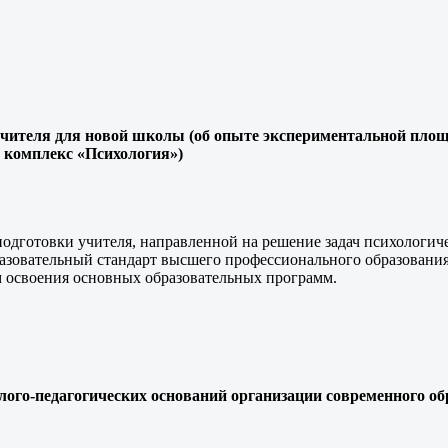
учителя для новой школы (об опыте экспериментальной пло
 комплекс «Психология»)
подготовки учителя, направленной на решение задач психологич
азовательный стандарт высшего профессионального образован
м освоения основных образовательных программ.
лого-педагогических оснований организации современного о