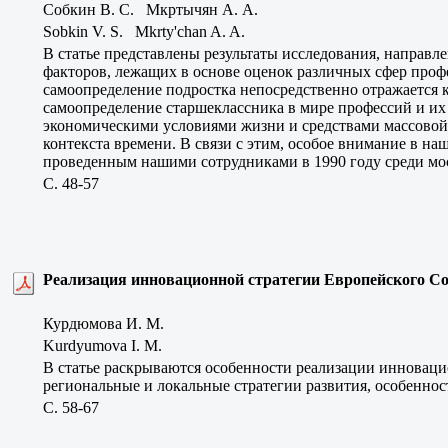
Собкин В. С. Мкртычян А. А.
Sobkin V. S. Mkrty'chan A. A.
В статье представлены результаты исследования, направл
факторов, лежащих в основе оценок различных сфер профе
самоопределение подростка непосредственно отражается 
самоопределение старшеклассника в мире профессий и их 
экономическими условиями жизни и средствами массовой 
контекста времени. В связи с этим, особое внимание в на
проведенным нашими сотрудниками в 1990 году среди мо
C. 48-57
Реализация инновационной стратегии Европейского Со
Курдюмова И. М.
Kurdyumova I. M.
В статье раскрываются особенности реализации инноваци
региональные и локальные стратегии развития, особеннос
C. 58-67