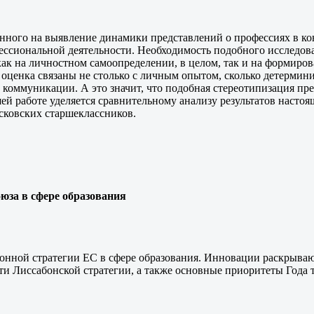
енного на выявление динамики представлений о профессиях в ко
ссиональной деятельности. Необходимость подобного исследован
как на личностном самоопределении, в целом, так и на формиро
оценка связаны не столько с личным опытом, сколько детермин
коммуникации. А это значит, что подобная стереотипизация пре
шей работе уделяется сравнительному анализу результатов насто
сковских старшеклассников.
юза в сфере образования
онной стратегии ЕС в сфере образования. Инновации раскрываю
ти Лиссабонской стратегии, а также основные приоритеты Года 