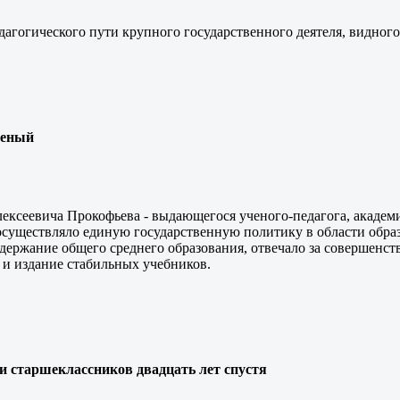
дагогического пути крупного государственного деятеля, видного
ченый
ексеевича Прокофьева - выдающегося ученого-педагога, академи
уществляло единую государственную политику в области образ
ржание общего среднего образования, отвечало за совершенст
 и издание стабильных учебников.
и старшеклассников двадцать лет спустя