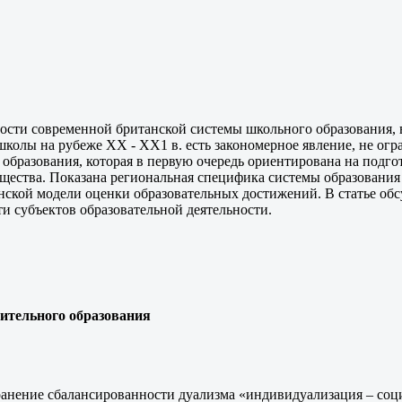
ности современной британской системы школьного образования, 
 школы на рубеже ХХ - ХХ1 в. есть закономерное явление, не о
образования, которая в первую очередь ориентирована на подг
щества. Показана региональная специфика системы образовани
нской модели оценки образовательных достижений. В статье об
ти субъектов образовательной деятельности.
ительного образования
охранение сбалансированности дуализма «индивидуализация – соц