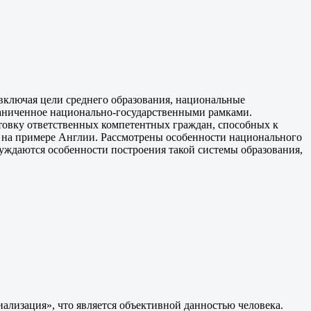
включая цели среднего образования, национальные
граниченное национально-государственными рамками.
отовку ответственных компетентных граждан, способных к
я на примере Англии. Рассмотрены особенности национального
суждаются особенности построения такой системы образования,
иализация», что является объективной данностью человека.