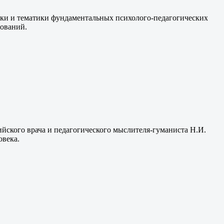
ики и тематики фундаментальных психолого-педагогических
дований.
ийского врача и педагогического мыслителя-гуманиста Н.И.
овека.