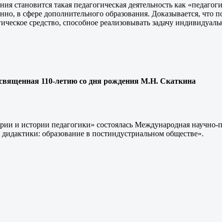
ия становится такая педагогическая деятельность как «педагог
нно, в сфере дополнительного образования. Доказывается, что 
гическое средство, способное реализовывать задачу индивидуаль
священная 110-летию со дня рождения М.Н. Скаткина
ории и истории педагогики» состоялась Международная научно-п
дидактики: образование в постиндустриальном обществе».