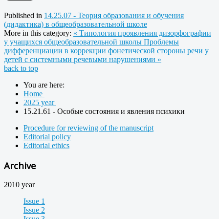
Published in
14.25.07 - Теория образования и обучения
(дидактика) в общеобразовательной школе
More in this category:
« Типология проявления дизорфографии
у учащихся общеобразовательной школы
Проблемы
дифференциации в коррекции фонетической стороны речи у
детей с системными речевыми нарушениями »
back to top
You are here:
Home
2025 year
15.21.61 - Особые состояния и явления психики
Procedure for reviewing of the manuscript
Editorial policy
Editorial ethics
Archive
2010 year
Issue 1
Issue 2
Issue 3