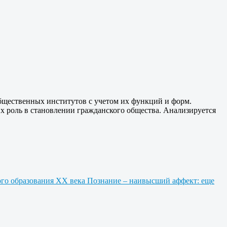
общественных институтов с учетом их функций и форм.
х роль в становлении гражданского общества. Анализируется
ого образования ХХ века
Познание – наивысший аффект: еще