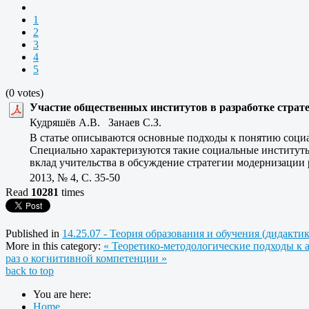
1
2
3
4
5
(0 votes)
Участие общественных институтов в разработке страте
Кудряшёв А.В. Занаев С.З.
В статье описываются основные подходы к понятию социа
Специально характеризуются такие социальные институты
вклад учительства в обсуждение стратегии модернизации 
2013, № 4, C. 35-50
Read
10281
times
Published in
14.25.07 - Теория образования и обучения (дидакти
More in this category:
« Теоретико-методологические подходы к 
раз о когнитивной компетенции »
back to top
You are here:
Home