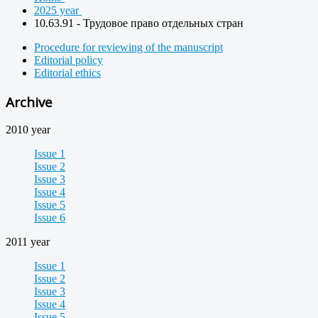
2025 year
10.63.91 - Трудовое право отдельных стран
Procedure for reviewing of the manuscript
Editorial policy
Editorial ethics
Archive
2010 year
Issue 1
Issue 2
Issue 3
Issue 4
Issue 5
Issue 6
2011 year
Issue 1
Issue 2
Issue 3
Issue 4
Issue 5