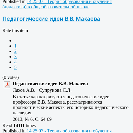
Published in
14.25.07 - Теория образования и обучения
(дидактика) в общеобразовательной школе
Педагогические идеи В.В. Макаева
Rate this item
1
2
3
4
5
(0 votes)
Педагогические идеи В.В. Макаева
Ляхов А.В. Супрунова Л.Л.
В статье характеризуются педагогические идеи
профессора В.В. Макаева, рассматриваются
прогностические аспекты его историко-педагогического
наследия.
2013, № 6, C. 64-69
Read
14111
times
Published in
14.25.07 - Теория образования и обучения