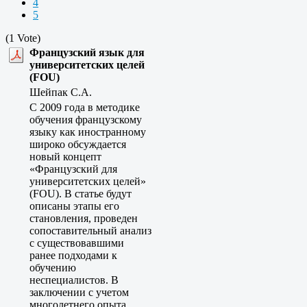
4
5
(1 Vote)
Французский язык для
университетских целей
(FOU)
Шейпак С.А.
С 2009 года в методике
обучения французскому
языку как иностранному
широко обсуждается
новый концепт
«Французский для
университетских целей»
(FOU). В статье будут
описаны этапы его
становления, проведен
сопоставительный анализ
c существовавшими
ранее подходами к
обучению
неспециалистов. В
заключении с учетом
многолетнего опыта