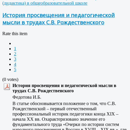
(дидактика) в общеобразовательной школе
История просвещения и педагогической
мысли в трудах С.В. Рождественского
Rate this item
1
2
3
4
5
(0 votes)
История просвещения и педагогической мысли в
трудах С.В. Рождественского
Федотова И.Б.
В статье обосновывается положение о том, что С.В.
Рождественский – первый отечественный
профессиональный историк педагогики конца XIX –
начала XX вв. Охарактеризовано значение его
фундаментального труда «Очерки по истории систем
народного просвещения в России в XVIII – XIX вв.», где