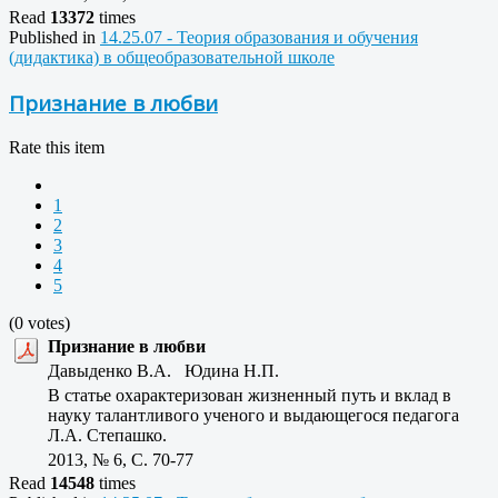
Read
13372
times
Published in
14.25.07 - Теория образования и обучения
(дидактика) в общеобразовательной школе
Признание в любви
Rate this item
1
2
3
4
5
(0 votes)
Признание в любви
Давыденко В.А. Юдина Н.П.
В статье охарактеризован жизненный путь и вклад в
науку талантливого ученого и выдающегося педагога
Л.А. Степашко.
2013, № 6, C. 70-77
Read
14548
times