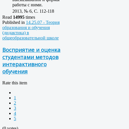
работы с ними.
2013, № 6, C. 112-118
Read
14995
times
Published in
14.25.07 - Теория
образования и обучения
(дидактика) в
общеобразовательной школе
Восприятие и оценка
студентами методов
интерактивного
обучения
Rate this item
1
2
3
4
5
(0 votes)