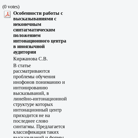
(0 votes)
Особенности работы с
высказываниями с
неконечным
синтагматическим
положением
интонационного центра
в иноязычной
аудитории
Киржанова С.В.
В статье
рассматриваются
проблемы обучения
инофонов пониманию и
интонированию
высказываний, в
линейно-интонационной
структуре которых
интонационный центр
приходится не на
последнее слово
синтагмы. Предлагается
классификация таких
высказываний и формы