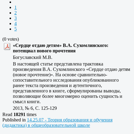
1
2
3
4
5
(0 votes)
«Сердце отдаю детям» В.А. Сухомлинского:
потенциал нового прочтения
Богуславский М.В.
В настоящей статье представлена трактовка
произведения В.А. Сухомлинского «Сердце отдаю детям
(новое прочтение)». На основе сравнительно-
сопоставительного исследования опубликованного
ранее текста произведения и аутентичного,
представленного в книге, сформулированы выводы,
позволяющие более многомерно оценить сущность и
смысл книги.
2013, № 6, C. 125-129
Read
18291
times
Published in
14.25.07 - Теория образования и обучения
(дидактика) в общеобразовательной школе