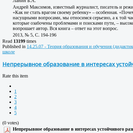
Ланин Б.А.
Андрей Максимов, известный журналист, писатель и режисс
«Как не стать врагом своему ребенку» – особенная. «Поче
насущными вопросами, мы относимся серьезно, а к той час
которые озабочены проблемами и поисками пути, – высок
вопрошает автор. Вся книга – ответ на этот вопрос.
2013, № 5, C. 194-196
Read
13199
times
Published in
14.25.07 - Теория образования и обучения (дидакти
школе
Непрерывное образование в интересах устой
Rate this item
1
2
3
4
5
(0 votes)
Непрерывное образование в интересах устойчивого ра