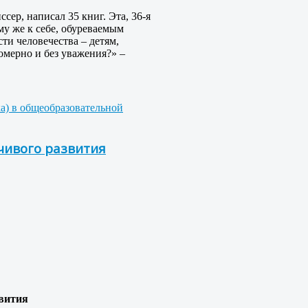
ер, написал 35 книг. Эта, 36-я
му же к себе, обуреваемым
ти человечества – детям,
омерно и без уважения?» –
ка) в общеобразовательной
чивого развития
звития