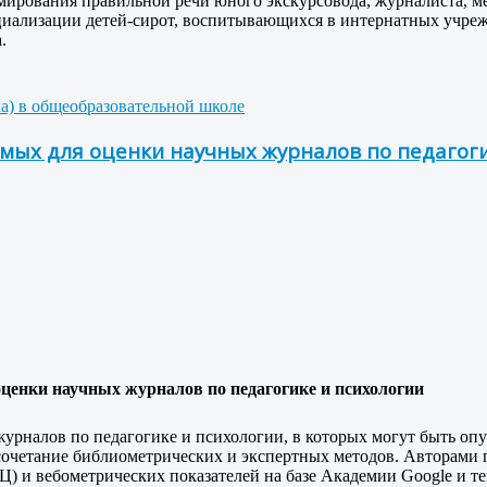
ирования правильной речи юного экскурсовода, журналиста, ме
иализации детей-сирот, воспитывающихся в интернатных учрежде
.
ка) в общеобразовательной школе
мых для оценки научных журналов по педагоги
оценки научных журналов по педагогике и психологии
 журналов по педагогике и психологии, в которых могут быть о
сочетание библиометрических и экспертных методов. Авторами п
) и вебометрических показателей на базе Академии Google и те