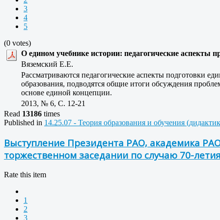
3
4
5
(0 votes)
О едином учебнике истории: педагогические аспекты 
Вяземский Е.Е.
Рассматриваются педагогические аспекты подготовки еди
образования, подводятся общие итоги обсуждения пробле
основе единой концепции.
2013, № 6, C. 12-21
Read
13186
times
Published in
14.25.07 - Теория образования и обучения (дидакти
Выступление Президента РАО, академика РАО
торжественном заседании по случаю 70-лети
Rate this item
1
2
3