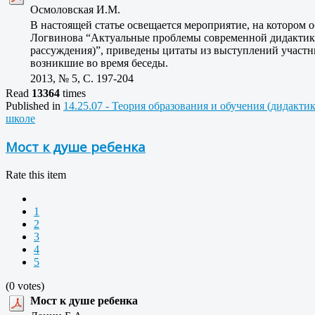
Осмоловская И.М.
В настоящей статье освещается мероприятие, на котором 
Логвинова “Актуальные проблемы современной дидактик
рассуждения)”, приведены цитаты из выступлений участн
возникшие во время беседы.
2013, № 5, C. 197-204
Read
13364
times
Published in
14.25.07 - Теория образования и обучения (дидакти
школе
Мост к душе ребенка
Rate this item
1
2
3
4
5
(0 votes)
Мост к душе ребенка