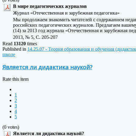
В мире педагогических журналов
Журнал «Отечественная и зарубежная педагогика»
Мы продолжаем знакомить читателей с содержанием нед
российских педагогических журналов. Предлагаем ваше
(14) за 2013 год журнала «Отечественная и зарубежная пед
2013, № 5, C. 205-207
Read
13120
times
Published in
14.25.07 - Теория образования и обучения (дидакти
школе
Является ли дидактика наукой?
Rate this item
1
2
3
4
5
(0 votes)
Является ли дидактика наукой?