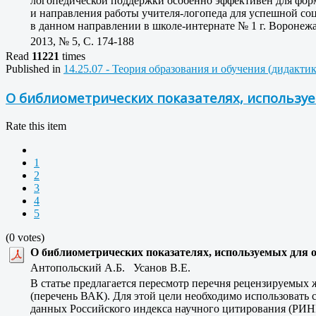
логопедической поддержки особенно эффективен для форм
и направления работы учителя-логопеда для успешной соц
в данном направлении в школе-интернате № 1 г. Воронежа
2013, № 5, C. 174-188
Read
11221
times
Published in
14.25.07 - Теория образования и обучения (дидакти
О библиометрических показателях, используе
Rate this item
1
2
3
4
5
(0 votes)
О библиометрических показателях, используемых для 
Антопольский А.Б. Усанов В.Е.
В статье предлагается пересмотр перечня рецензируемых
(перечень ВАК). Для этой цели необходимо использовать 
данных Российского индекса научного цитирования (РИНЦ