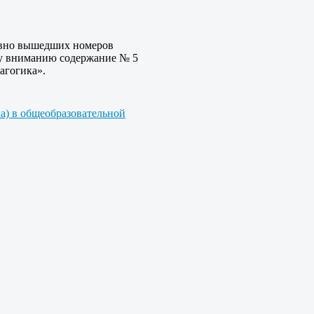
авно вышедших номеров
му вниманию содержание № 5
агогика».
ка) в общеобразовательной