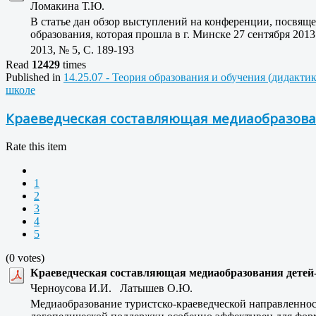
Ломакина Т.Ю.
В статье дан обзор выступлений на конференции, посвя
образования, которая прошла в г. Минске 27 сентября 2013 
2013, № 5, C. 189-193
Read
12429
times
Published in
14.25.07 - Теория образования и обучения (дидакти
школе
Краеведческая составляющая медиаобразован
Rate this item
1
2
3
4
5
(0 votes)
Краеведческая составляющая медиаобразования детей-
Черноусова И.И. Латышев О.Ю.
Медиаобразование туристско-краеведческой направленност