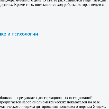
неджера музейного дела. В статье раскрываются виды, методы
ниях. Кроме того, описывается ход работы, которая ведется
ке и психологии
публикованы результаты диссертационных исследований
редлагается набор библиометрических показателей на базе
матического индекса цитирования поискового портала Яндекс.