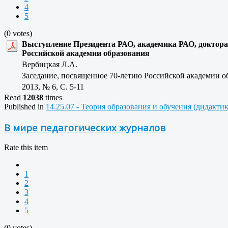
4
5
(0 votes)
Выступление Президента РАО, академика РАО, доктора
Российской академии образования
Вербицкая Л.А.
Заседание, посвященное 70-летию Российской академии об
2013, № 6, C. 5-11
Read
12038
times
Published in
14.25.07 - Теория образования и обучения (дидакти
В мире педагогических журналов
Rate this item
1
2
3
4
5
(0 votes)