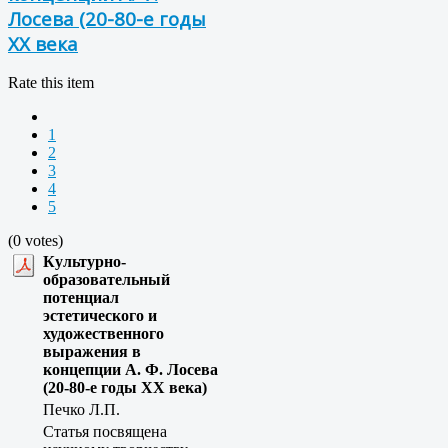
Лосева (20-80-е годы
XX века
Rate this item
1
2
3
4
5
(0 votes)
Культурно-
образовательный
потенциал
эстетического и
художественного
выражения в
концепции А. Ф. Лосева
(20-80-е годы XX века)
Печко Л.П.
Статья посвящена