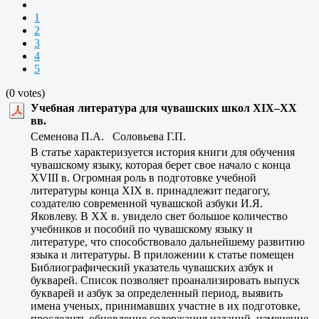
1
2
3
4
5
(0 votes)
Учебная литература для чувашских школ XIX–XX
вв.
Семенова П.А. Соловьева Г.П.
В статье характеризуется история книги для обучения
чувашскому языку, которая берет свое начало с конца
XVIII в. Огромная роль в подготовке учебной
литературы конца XIX в. принадлежит педагогу,
создателю современной чувашской азбуки И.Я.
Яковлеву. В XX в. увидело свет большое количество
учебников и пособий по чувашскому языку и
литературе, что способствовало дальнейшему развитию
языка и литературы. В приложении к статье помещен
Библиографический указатель чувашских азбук и
букварей. Список позволяет проанализировать выпуск
букварей и азбук за определенный период, выявить
имена ученых, принимавших участие в их подготовке,
проследить обновление содержания изданий, изменение