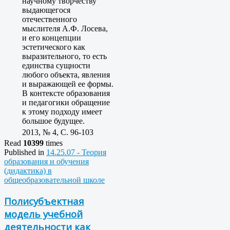
научному творчеству
выдающегося
отечественного
мыслителя А.Ф. Лосева,
и его концепции
эстетического как
выразительного, то есть
единства сущности
любого объекта, явления
и выражающей ее формы.
В контексте образования
и педагогики обращение
к этому подходу имеет
большое будущее.
2013, № 4, C. 96-103
Read
10399
times
Published in
14.25.07 - Теория
образования и обучения
(дидактика) в
общеобразовательной школе
Полисубъектная
модель учебной
деятельности как