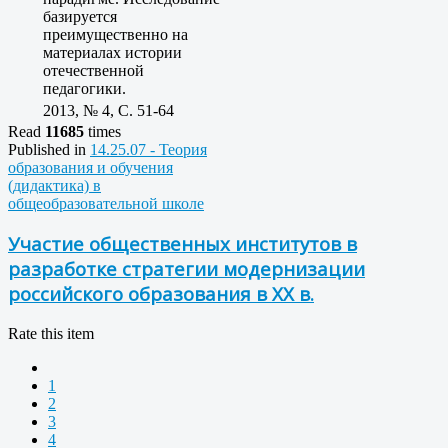
базируется
преимущественно на
материалах истории
отечественной
педагогики.
2013, № 4, C. 51-64
Read
11685
times
Published in
14.25.07 - Теория
образования и обучения
(дидактика) в
общеобразовательной школе
Участие общественных институтов в
разработке стратегии модернизации
российского образования в ХХ в.
Rate this item
1
2
3
4