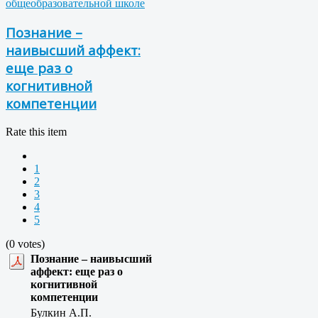
общеобразовательной школе
Познание –
наивысший аффект:
еще раз о
когнитивной
компетенции
Rate this item
1
2
3
4
5
(0 votes)
Познание – наивысший
аффект: еще раз о
когнитивной
компетенции
Булкин А.П.