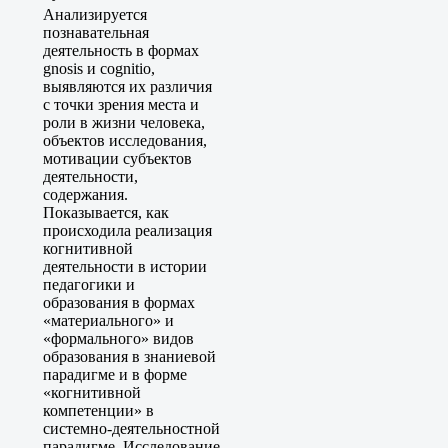
Анализируется
познавательная
деятельность в формах
gnosis и cognitio,
выявляются их различия
с точки зрения места и
роли в жизни человека,
объектов исследования,
мотивации субъектов
деятельности,
содержания.
Показывается, как
происходила реализация
когнитивной
деятельности в истории
педагогики и
образования в формах
«материального» и
«формального» видов
образования в знаниевой
парадигме и в форме
«когнитивной
компетенции» в
системно-деятельностной
парадигме. Исследование