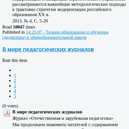
рассматриваются важнейшие методологические подходы
к трактовке стратегии модернизации российского
образования ХХ в.
2013, № 4, C. 5-20
Read
10047
times
Published in
14.25.07 - Теория образования и обучения
(дидактика) в общеобразовательной школе
В мире педагогических журналов
Rate this item
1
2
3
4
5
(0 votes)
В мире педагогических журналов
Журнал «Отечественная и зарубежная педагогика»
Мы продолжаем знакомить читателей с содержанием