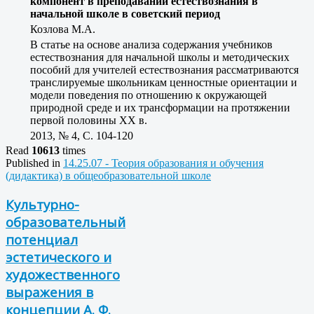
компонент в преподавании естествознания в
начальной школе в советский период
Козлова М.А.
В статье на основе анализа содержания учебников
естествознания для начальной школы и методических
пособий для учителей естествознания рассматриваются
транслируемые школьникам ценностные ориентации и
модели поведения по отношению к окружающей
природной среде и их трансформации на протяжении
первой половины XX в.
2013, № 4, C. 104-120
Read
10613
times
Published in
14.25.07 - Теория образования и обучения
(дидактика) в общеобразовательной школе
Культурно-
образовательный
потенциал
эстетического и
художественного
выражения в
концепции А. Ф.