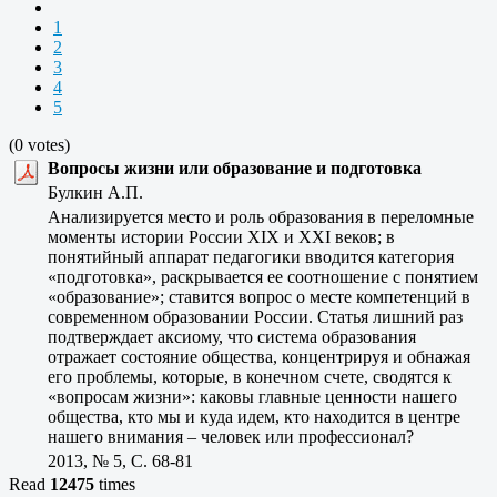
1
2
3
4
5
(0 votes)
Вопросы жизни или образование и подготовка
Булкин А.П.
Анализируется место и роль образования в переломные
моменты истории России XIX и XXI веков; в
понятийный аппарат педагогики вводится категория
«подготовка», раскрывается ее соотношение с понятием
«образование»; ставится вопрос о месте компетенций в
современном образовании России. Статья лишний раз
подтверждает аксиому, что система образования
отражает состояние общества, концентрируя и обнажая
его проблемы, которые, в конечном счете, сводятся к
«вопросам жизни»: каковы главные ценности нашего
общества, кто мы и куда идем, кто находится в центре
нашего внимания – человек или профессионал?
2013, № 5, C. 68-81
Read
12475
times