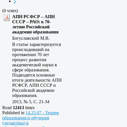
5
(0 votes)
АПН РСФСР – АПН
СССР – РАО: к 70-
летию Российской
академии образования
Богуславский М.В.
В статье характеризуется
происходивший на
протяжении 70 лет
процесс развития
академической науки в
сфере образования.
Подводятся основные
итоги деятельности АПН
РСФСР, АПН СССР и
Российской академии
образования.
2013, № 5, C. 21-34
Read
12413
times
Published in
14.25.07 - Теория
образования и обучения
(дидактика) в