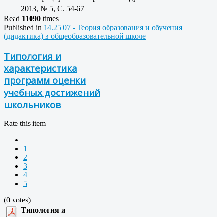
2013, № 5, C. 54-67
Read
11090
times
Published in
14.25.07 - Теория образования и обучения
(дидактика) в общеобразовательной школе
Типология и
характеристика
программ оценки
учебных достижений
школьников
Rate this item
1
2
3
4
5
(0 votes)
Типология и