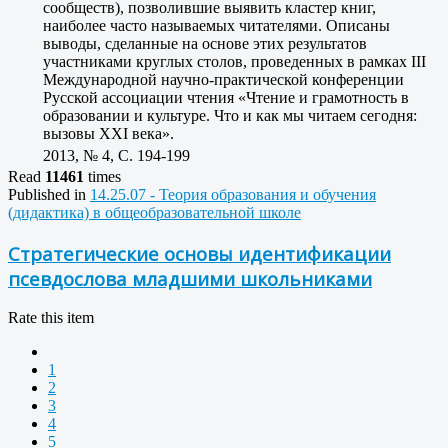
сообществ), позволившие выявить кластер книг,
наиболее часто называемых читателями. Описаны
выводы, сделанные на основе этих результатов
участниками круглых столов, проведенных в рамках III
Международной научно-практической конференции
Русской ассоциации чтения «Чтение и грамотность в
образовании и культуре. Что и как мы читаем сегодня:
вызовы ХХI века».
2013, № 4, C. 194-199
Read
11461
times
Published in
14.25.07 - Теория образования и обучения
(дидактика) в общеобразовательной школе
Стратегические основы идентификации
псевдослова младшими школьниками
Rate this item
1
2
3
4
5