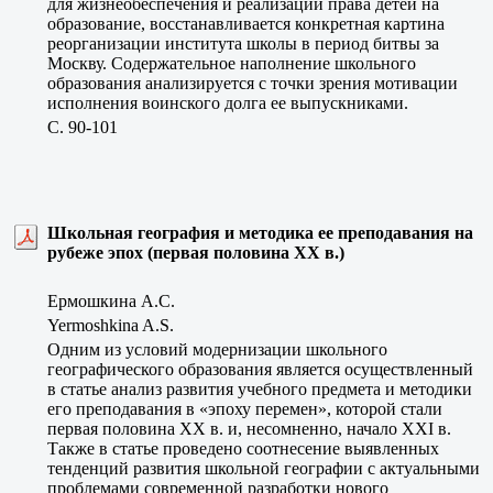
для жизнеобеспечения и реализации права детей на
образование, восстанавливается конкретная картина
реорганизации института школы в период битвы за
Москву. Содержательное наполнение школьного
образования анализируется с точки зрения мотивации
исполнения воинского долга ее выпускниками.
C. 90-101
Школьная география и методика ее преподавания на
рубеже эпох (первая половина XX в.)
Ермошкина А.С.
Yermoshkina A.S.
Одним из условий модернизации школьного
географического образования является осуществленный
в статье анализ развития учебного предмета и методики
его преподавания в «эпоху перемен», которой стали
первая половина ХХ в. и, несомненно, начало ХХI в.
Также в статье проведено соотнесение выявленных
тенденций развития школьной географии с актуальными
проблемами современной разработки нового