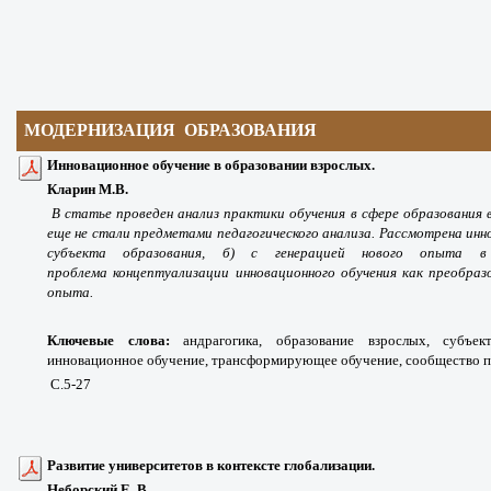
МОДЕРНИЗАЦИЯ ОБРАЗОВАНИЯ
Инновационное обучение в образовании взрослых.
Кларин М.В.
В статье проведен анализ практики
обучения в сфере образования
еще не
стали предметами педагогического анализа.
Рассмотрена инн
субъекта образования,
б) с генерацией нового опыта 
проблема
концептуализации инновационного обучения
как преобраз
опыта.
Ключевые слова:
андрагогика, образование взрослых, субъек
инновационное обучение, трансформирующее обучение, сообщество п
С.5-27
Развитие университетов в контексте глобализации.
Неборский Е. В.