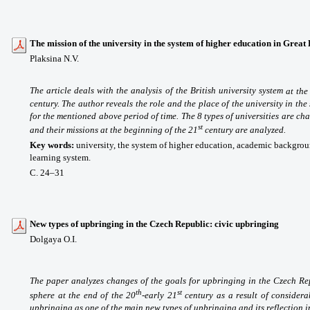
The mission of the university
in the system of higher education in Great 
Plaksina N.V.
The article deals with the analysis of the British university system
at the
century. The author reveals the role and the place of the university in th
for the mentioned above period of time. The 8 types of universities are ch
st
and their missions at
the beginning of the 21
century
are analyzed.
Key words
:
university, the system of higher education, academic backgro
learning system.
С. 24
–31
New types of upbringing in the Czech Republic: civic upbringing
Dolgaya O.I.
The paper analyzes changes of the goals for upbringing in the Czech Re
th
st
sphere at the end of the 20
-early 21
century as a result of considera
upbringing as one of the main new types of upbringing and its reflection 