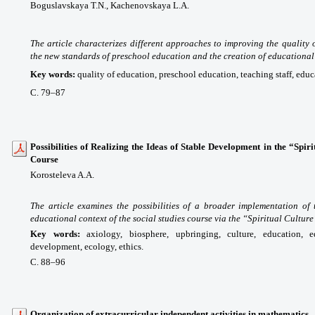
Boguslavskaya T.N.,
Kachenovskaya L.A.
The article characterizes different approaches to improving the quality 
the new standards of preschool education and the creation of educational
Key words
:
quality of education, preschool education, teaching staff, edu
С. 79
–87
Possibilities of Realizing the Ideas of Stable Development in the “Spiri
Course
Korosteleva A.A.
The article examines the possibilities of a broader implementation of
educational context of the social studies course via the “Spiritual Culture
Key words
:
axiology, biosphere, upbringing, culture, education, 
development, ecology, ethics.
С. 88
–96
Organization of extracurricular independent activities in mathematics