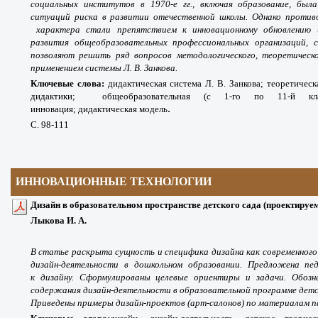
социальных институтов в 1970-е гг., включая образование, был
ситуаций риска в развитии отечественной школы. Однако противо
характера стали препятствием к инновационному обновлению 
развития общеобразовательных профессиональных организаций, 
позволяют решить ряд вопросов методологического, теоретическо
применением системы Л. В. Занкова.
Ключевые слова:
дидактическая система Л. В. Занкова; теоретичес
дидактики;
общеобразовательная (с 1-го по 11-й клас
.
инновация; дидактическая модель
С. 98-111
ИННОВАЦИОННЫЕ ТЕХНОЛОГИИ
Дизайн в образовательном пространстве детского сада (проектируе
Лыкова И. А.
В статье раскрыта сущность и специфика дизайна как современного 
дизайн-деятельности в дошкольном образовании. Предложена пе
к дизайну. Сформулированы целевые ориентиры и задачи. Обозн
содержания дизайн-деятельности в образовательной программе детс
Приведены примеры дизайн-проектов (арт-салонов) по материалам 