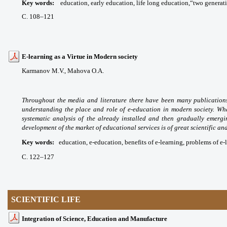
Key words
:
education, e
arly
education, life long education,“two generat
С. 108
–121
E-learning as a Virtue in Modern society
Karmanov M.V.,
Mahova O.A.
Throughout the media and literature there have been many publications 
understanding the place and role of e-education in modern society. What
systematic analysis of the already installed and then gradually emergin
development of the market of educational services is of great scientific and
Key words
:
education, e-education, benefits of e-learning, problems of e-
С. 122
–127
SCIENTIFIC LIFE
Integration of Science, Education and Manufacture