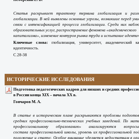
Статья раскрывает трактовку термина глобализация и разл
глобализации. В ней выявлены основные угрозы, возникшие перед ун
связи с интенсификацией процесса глобализации. Среди них наблю
образовательных услуг, распространение феномена «академического
капитализма», изменение контуров рынка труда и испытание иденти
Ключевые слова:
глобализация, университет, академический к
идентичность.
С.28-38
ИСТОРИЧЕСКИЕ ИССЛЕДОВАНИЯ
Подготовка педагогических кадров для низших и средних професси
в России конца XIX – начала XX в.
Гончаров М. А.
В статье в историческом плане раскрываются проблемы подготовк
средних профессионально-технических учебных заведений. По мат
профессиональному образованию» анализируются вопросы
состава профессиональной школы, уровень их профессиональной по
положение и статус. Особое внимание уделяется недостаткам в орг