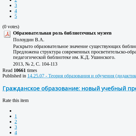
3
4
5
(0 votes)
Образовательная роль библиотечных музеев
Полоудин В.А.
Раскрыто образовательное значение существующих библио
Предложена структура современных просветительско-обра
педагогической библиотеке им. К.Д. Ушинского.
2013, № 2, C. 104-113
Read
10661
times
Published in
14.25.07 - Теория образования и обучения (дидакти
Гражданское образование: новый учебный пр
Rate this item
1
2
3
4