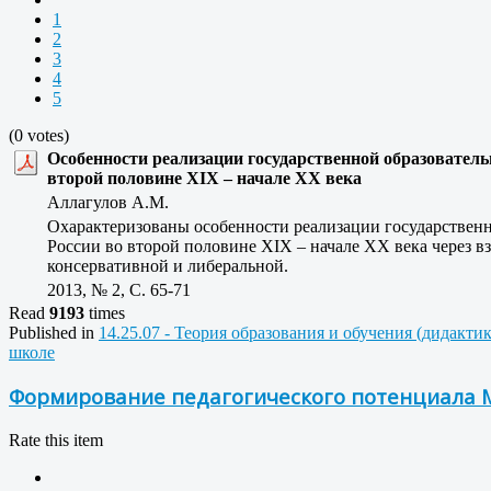
1
2
3
4
5
(0 votes)
Особенности реализации государственной образователь
второй половине XIX – начале XX века
Аллагулов А.М.
Охарактеризованы особенности реализации государственн
России во второй половине XIX – начале XX века через в
консервативной и либеральной.
2013, № 2, C. 65-71
Read
9193
times
Published in
14.25.07 - Теория образования и обучения (дидакти
школе
Формирование педагогического потенциала Мо
Rate this item