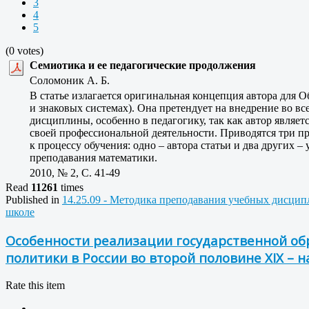
3
4
5
(0 votes)
Семиотика и ее педагогические продолжения
Соломоник А. Б.
В статье излагается оригинальная концепция автора для 
и знаковых системах). Она претендует на внедрение во вс
дисциплины, особенно в педагогику, так как автор являет
своей профессиональной деятельности. Приводятся три п
к процессу обучения: одно – автора статьи и два других –
преподавания математики.
2010, № 2, C. 41-49
Read
11261
times
Published in
14.25.09 - Методика преподавания учебных дисцип
школе
Особенности реализации государственной о
политики в России во второй половине XIX – н
Rate this item