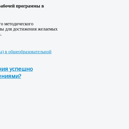
рабочей программы в
го методического
ммы для достижения желаемых
.
ка) в общеобразовательной
ния успешно
ениями?