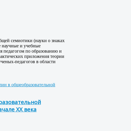
Общей семиотики (науки о знаках
е научные и учебные
ся педагогом по образованию и
рактических приложения теории
 ученых-педагогов в области
лин в общеобразовательной
бразовательной
ачале XX века