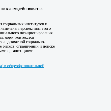
но взаимодействовать с
ия социальных институтов и
 намечены перспективы этого
социального позиционирования
, норм, контекстов
тки адекватной социально-
е рисков, ограничений и поиске
ными организациями.
ка) в общеобразовательной