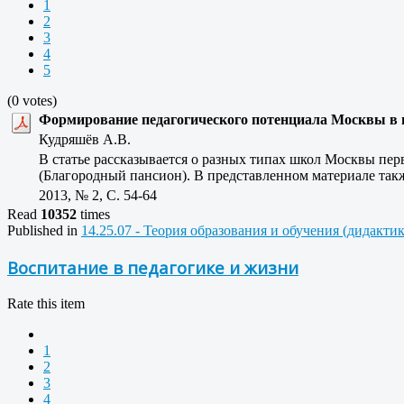
1
2
3
4
5
(0 votes)
Формирование педагогического потенциала Москвы в п
Кудряшёв А.В.
В статье рассказывается о разных типах школ Москвы пе
(Благородный пансион). В представленном материале так
2013, № 2, C. 54-64
Read
10352
times
Published in
14.25.07 - Теория образования и обучения (дидакти
Воспитание в педагогике и жизни
Rate this item
1
2
3
4