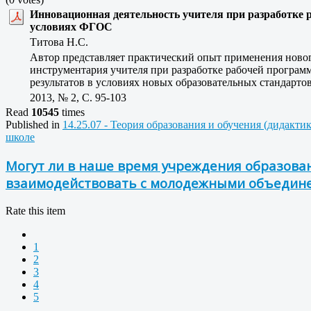
Инновационная деятельность учителя при разработке 
условиях ФГОС
Титова Н.С.
Автор представляет практический опыт применения ново
инструментария учителя при разработке рабочей програ
результатов в условиях новых образовательных стандартов
2013, № 2, C. 95-103
Read
10545
times
Published in
14.25.07 - Теория образования и обучения (дидакти
школе
Могут ли в наше время учреждения образова
взаимодействовать с молодежными объедин
Rate this item
1
2
3
4
5