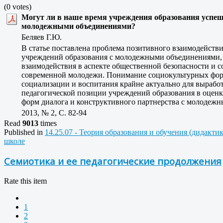
(0 votes)
Могут ли в наше время учреждения образования успеш
молодежными объединениями?
Беляев Г.Ю.
В статье поставлена проблема позитивного взаимодейств
учреждений образования с молодежными объединениями,
взаимодействия в аспекте общественной безопасности и 
современной молодежи. Понимание социокультурных форм
социализации и воспитания крайне актуально для вырабо
педагогической позиции учреждений образования в оценк
форм диалога и конструктивного партнерства с молодеж
2013, № 2, C. 82-94
Read
9013
times
Published in
14.25.07 - Теория образования и обучения (дидакти
школе
Семиотика и ее педагогические продолжения
Rate this item
1
2