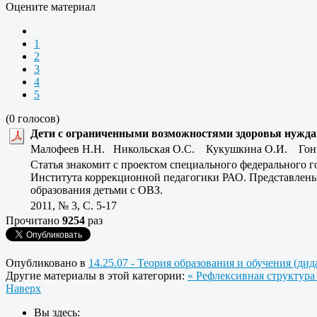
Оцените материал
1
2
3
4
5
(0 голосов)
Дети с ограниченными возможностями здоровья нуждаю
Малофеев Н.Н. Никольская О.С. Кукушкина О.И. Гон
Статья знакомит с проектом специального федерального 
Института коррекционной педагогики РАО. Представлены
образования детьми с ОВЗ.
2011, № 3, C. 5-17
Прочитано
9254
раз
Опубликовано в
14.25.07 - Теория образования и обучения (ди
Другие материалы в этой категории:
« Рефлексивная структура
Наверх
Вы здесь: