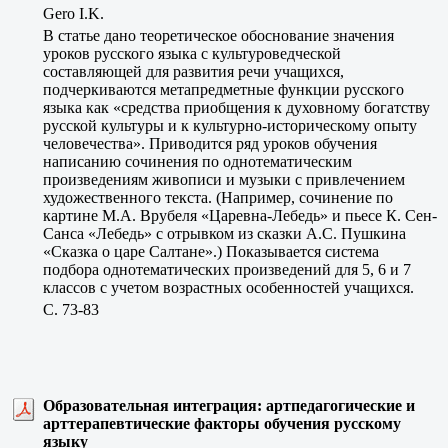
Gero I.K.
В статье дано теоретическое обоснование значения
уроков русского языка с культуроведческой
составляющей для развития речи учащихся,
подчеркиваются метапредметные функции русского
языка как «средства приобщения к духовному богатству
русской культуры и к культурно-историческому опыту
человечества». Приводится ряд уроков обучения
написанию сочинения по однотематическим
произведениям живописи и музыки с привлечением
художественного текста. (Например, сочинение по
картине М.А. Врубеля «Царевна-Лебедь» и пьесе К. Сен-
Санса «Лебедь» с отрывком из сказки А.С. Пушкина
«Сказка о царе Салтане».) Показывается система
подбора однотематических произведений для 5, 6 и 7
классов с учетом возрастных особенностей учащихся.
C. 73-83
Образовательная интеграция: артпедагогические и
арттерапевтические факторы обучения русскому
языку