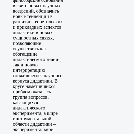
философские основания
в свете новых научных
воззрений, обозначить
новые тенденции в
развитии теоретических
и прикладных аспектов
дидактики в новых
сущностных связях,
позволяющие
осуществить как
обогащение
дидактического знания,
так и новую
интерпретацию
сложившегося научного
корпуса дидактики. В
круге наметившихся
проблем оказалась
группа вопросов,
касающихся
дидактического
эксперимента, а шире –
инструментальной
области дидактики –
экспериментальной