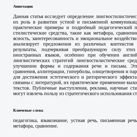
Аннотация
.
Данная статья исследует определение лингвостилистиче
их роль в развитии устной и письменной коммуникаци
практические примеры и подробный педагогический по
стилистические средства, такие как метафора, сравнен
ясность, заинтересованность и эмоциональное воздейств
анализирует предложения из различных контекстов
результаты, подчеркивая преобразующую силу этих
иностранных языков, особенно при обучении англи
лингвистических стратегий лингвостилистические сре
улучшении формы и содержания речи и письма. Эти
сравнения, аллитерации, гиперболы, олицетворения и па
для достижения эстетического и риторического эффекта
связаны с литературой, их практическое применение выхо
текстов. Публичные выступления, реклама, научные ст
могут извлечь пользу из стратегического использования с
Ключевые слова
:
педагогика, языкознание, устная речь, письменная реч
метафора, сравнение.