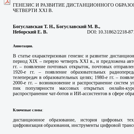
ГЕНЕЗИС И РАЗВИТИЕ ДИСТАНЦИОННОГО ОБРАЗОВ
ЧЕТВЕРТИ ХХI В.
Богуславская Т. Н., Богуславский М. В.,
Неборский Е. В
.
DOI:
10.31862/2218-87
Аннотация.
В статье охарактеризован генезис и развитие дистанци
период XIX – первую четверть XXI в., и предложена авт
гг. – появление почтовых открыток, почтовых отправлен
1920-е гг. – появление образовательных радиоперед
телепередач в образовательных целях; 1980-е гг. – появ
2000-е гг. – возникновение и распространение систем уп
пик популярности массовых открытых онлайн-кур
распространение чат-ботов и ИИ-ассистентов в сфере обр
Ключевые слова
:
дистанционное образование, история цифровых тех
цифровизация образования, инструменты цифровой тран