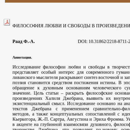
ФИЛОСОФИЯ ЛЮБВИ И СВОБОДЫ В ПРОИЗВЕДЕН
Раад Ф.-А
.
DOI: 10.31862/2218-8711-
Аннотация.
Исследование философии любви и свободы в творчест
представляет особый интерес для современного гумани
ливанского мыслителя раскрывают синтез восточной и за
поэзия становится средством постижения истины. В эп
обращение к духовным основаниям человеческого сущ
значение. Цель статьи – раскрыть философские основ
произведениях Халиля Джебрана, выявить их внутрен
экзистенциальный смысл. Исследование основано на ан
текстов Джебрана с применением сравнительно-фил
методов, а также концептуальных сопоставлений с иде
Кьеркегора, Ж.-П. Сартра, Августина и Эриха Фромма. У
в акценте на глубинной взаимосвязи духовного, филосо
творчестве Джебрана, что позволяет по-новому осм