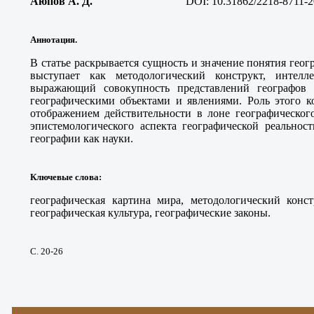
Аюпов А. Д.
DOI: 10.31862/2218-8711-2
Аннотация.
В статье раскрывается сущность и значение понятия геог
выступает как методологический конструкт, интелле
выражающий совокупность представлений географов
географическими объектами и явлениями. Роль этого ко
отображением действительности в лоне географическог
эпистемологического аспекта географической реальнос
географии как науки.
Ключевые слова
:
географическая картина мира, методологический констр
географическая культура, географические законы.
С. 20-26