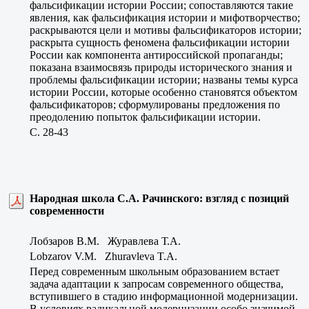
фальсификации истории России; сопоставляются такие
явления, как фальсификация истории и мифотворчество;
раскрываются цели и мотивы фальсификаторов истории;
раскрыта сущность феномена фальсификации истории
России как компонента антироссийской пропаганды;
показана взаимосвязь природы исторического знания и
проблемы фальсификации истории; названы темы курса
истории России, которые особенно становятся объектом
фальсификаторов; сформулированы предложения по
преодолению попыток фальсификации истории.
C. 28-43
Народная школа С.А. Рачинского: взгляд с позиций
современности
Лобзаров В.М. Журавлева Т.А.
Lobzarov V.M. Zhuravleva T.A.
Перед современным школьным образованием встает
задача адаптации к запросам современного общества,
вступившего в стадию информационной модернизации.
В условиях радикальной модернизации особо значимой