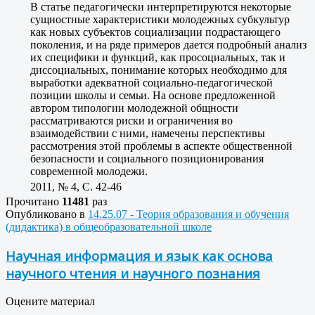
В статье педагогически интерпретируются некоторые
сущностные характеристики молодежных субкультур
как новых субъектов социализации подрастающего
поколения, и на ряде примеров дается подробный анализ
их специфики и функций, как просоциальных, так и
диссоциальных, понимание которых необходимо для
выработки адекватной социально-педагогической
позиции школы и семьи. На основе предложенной
автором типологии молодежной общности
рассматриваются риски и ограничения во
взаимодействии с ними, намечены перспективы
рассмотрения этой проблемы в аспекте общественной
безопасности и социального позиционирования
современной молодежи.
2011, № 4, C. 42-46
Прочитано
11481
раз
Опубликовано в
14.25.07 - Теория образования и обучения
(дидактика) в общеобразовательной школе
Научная информация и язык как основа
научного чтения и научного познания
Оцените материал