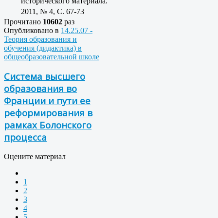
исторического материала.
2011, № 4, C. 67-73
Прочитано
10602
раз
Опубликовано в
14.25.07 -
Теория образования и
обучения (дидактика) в
общеобразовательной школе
Система высшего
образования во
Франции и пути еe
реформирования в
рамках Болонского
процесса
Оцените материал
1
2
3
4
5