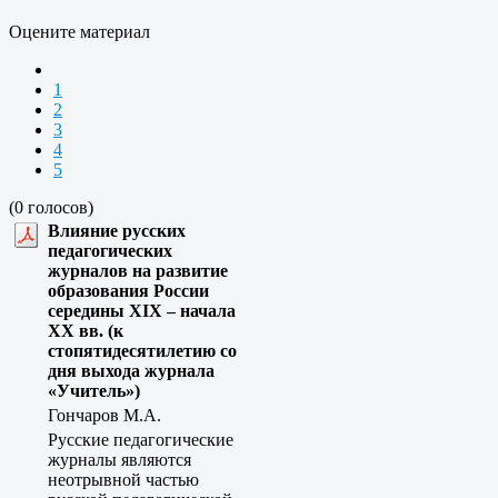
Оцените материал
1
2
3
4
5
(0 голосов)
Влияние русских
педагогических
журналов на развитие
образования России
середины XIX – начала
XX вв. (к
стопятидесятилетию со
дня выхода журнала
«Учитель»)
Гончаров М.А.
Русские педагогические
журналы являются
неотрывной частью