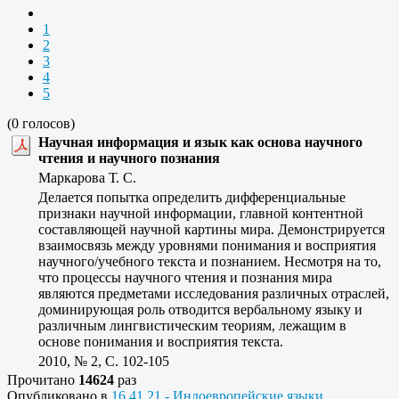
1
2
3
4
5
(0 голосов)
Научная информация и язык как основа научного
чтения и научного познания
Маркарова Т. С.
Делается попытка определить дифференциальные
признаки научной информации, главной контентной
составляющей научной картины мира. Демонстрируется
взаимосвязь между уровнями понимания и восприятия
научного/учебного текста и познанием. Несмотря на то,
что процессы научного чтения и познания мира
являются предметами исследования различных отраслей,
доминирующая роль отводится вербальному языку и
различным лингвистическим теориям, лежащим в
основе понимания и восприятия текста.
2010, № 2, C. 102-105
Прочитано
14624
раз
Опубликовано в
16.41.21 - Индоевропейские языки