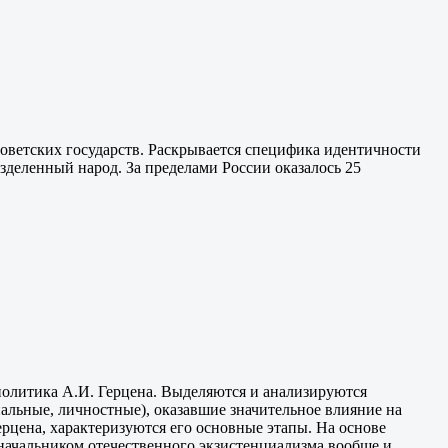
оветских государств. Раскрывается специфика идентичности
азделенный народ. За пределами России оказалось 25
политика А.И. Герцена. Выделяются и анализируются
альные, личностные), оказавшие значительное влияние на
ерцена, характеризуются его основные этапы. На основе
оначальником отечественного экзистенциализма вообще и