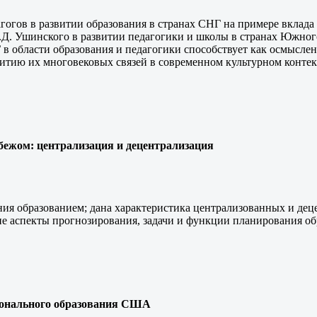
огов в развитии образования в странах СНГ на примере вклада 
.Д. Ушинского в развитии педагогики и школы в странах Южного
 области образования и педагогики способствует как осмыслени
итию их многовековых связей в современном культурном контек
бежом: централизация и децентрализация
ия образованием; дана характеристика централизованных и дец
е аспекты прогнозирования, задачи и функции планирования об
ионального образования США