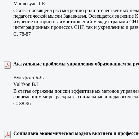
Marinosyan T.E’.
Статья посвящена рассмотрению роли отечественных педаг
педагогической мысли Закавказья. Освещается значение К
изучение истории взаимоотношений между странами СНГ в
интеграционных процессов СНГ, так и укреплению и разв
C. 78-87
Актуальные проблемы управления образованием за ру
Вульфсон Б.Л.
Vul’fson B.L.
В статье отражены поиски эффективных методов управлен
современном мире; раскрыты социальные и педагогически
C. 88-96
Социально-экономическая модель высшего и професс