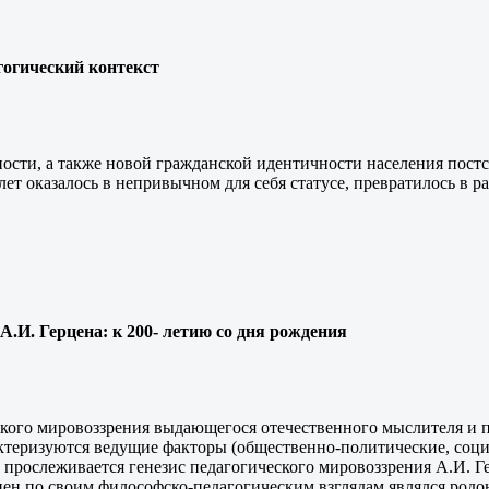
гогический контекст
ости, а также новой гражданской идентичности населения постс
лет оказалось в непривычном для себя статусе, превратилось в р
А.И. Герцена: к 200- летию со дня рождения
ского мировоззрения выдающегося отечественного мыслителя и 
актеризуются ведущие факторы (общественно-политические, соци
 прослеживается генезис педагогического мировоззрения А.И. Г
рцен по своим философско-педагогическим взглядам являлся род