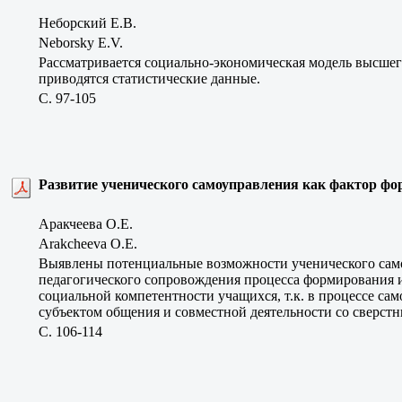
Неборский Е.В.
Neborsky E.V.
Рассматривается социально-экономическая модель высшег
приводятся статистические данные.
C. 97-105
Развитие ученического самоуправления как фактор ф
Аракчеева О.Е.
Arakcheeva O.Е.
Выявлены потенциальные возможности ученического само
педагогического сопровождения процесса формирования и
социальной компетентности учащихся, т.к. в процессе са
субъектом общения и совместной деятельности со сверст
C. 106-114