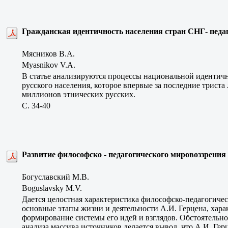
Гражданская идентичность населения стран СНГ- педа
Мясников В.А.
Myasnikov V.A.
В статье анализируются процессы национальной идентичн
русского населения, которое впервые за последние триста 
миллионов этнических русских.
C. 34-40
Развитие философско - педагогического мировоззрения 
Богуславский М.В.
Boguslavsky M.V.
Дается целостная характеристика философско-педагогиче
основные этапы жизни и деятельности А.И. Герцена, хар
формирование системы его идей и взглядов. Обстоятельно
анализа массива источников делается вывод, что А.И. Ге