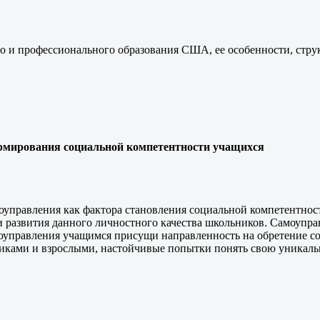
о и профессионального образования США, ее особенности, стру
ормирования социальной компетентности учащихся
управления как фактора становления социальной компетентнос
 развития данного личностного качества школьников. Самоупра
моуправления учащимся присущи направленность на обретение со
никами и взрослыми, настойчивые попытки понять свою уникаль