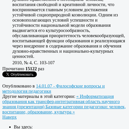
воспитания свободной и креативной личности, что
воспринимается главным условием достижения
устойчивой социоприродной коэволюции. Одним из
основополагающих условий успешности и
устойчивости национальной модели образования
выдвигается его культуросообразность,
обуславливающая приоритетность человекообразующей,
воспитывающей функции образования и реализующаяся
через внедрение в содержание образования и обучения
духовно-нравственных и национально-культурных
ценностей.
2010, № 4, C. 103-107
Прочитано
15122
раз
Опубликовано в
14.01.07 - Философские вопросы и
методология педагогики
Другие материалы в этой категории:
« Информатизация
образования как трансфер-интегративная область научного
знания (презентация)
Базовые категории педагогики: человек,
воспитание, образование, культура »
Наверх
Вы здесь: