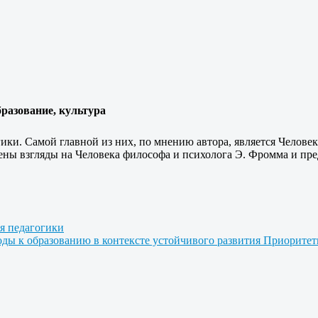
бразование, культура
ики. Самой главной из них, по мнению автора, является Челове
нены взгляды на Человека философа и психолога Э. Фромма и пре
я педагогики
ды к образованию в контексте устойчивого развития
Приоритет