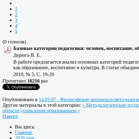
1
2
3
4
5
(0 голосов)
Базовые категории педагогики: человек, воспитание, о
Дерюга В. Е.
В работе предлагается анализ основных категорий педагог
как образование, воспитание и культура. В статье объеди
2010, № 5, C. 19-29
Прочитано
16216
раз
Опубликовано в
14.01.07 - Философские вопросы и методологи
Другие материалы в этой категории:
« Методологические подхо
области управления образованием »
Наверх
Вы здесь:
Главная
2026 year