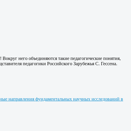
к! Вокруг него объединяются такие педагогические понятия,
дставителя педагогики Российского Зарубежья С. Гессена.
ные направления фундаментальных научных исследований в