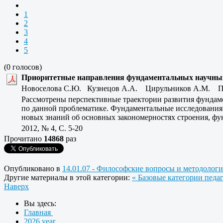
1
2
3
4
5
(0 голосов)
Приоритетные направления фундаментальных научных 
Новоселова С.Ю. Кузнецов А.А. Цирульников А.М. П
Рассмотрены перспективные траектории развития фундам
по данной проблематике. Фундаментальные исследования в
новых знаний об основных закономерностях строения, фу
2012, № 4, C. 5-20
Прочитано
14868
раз
Опубликовано в
14.01.07 - Философские вопросы и методологи
Другие материалы в этой категории:
« Базовые категории педаг
Наверх
Вы здесь:
Главная
2026 year