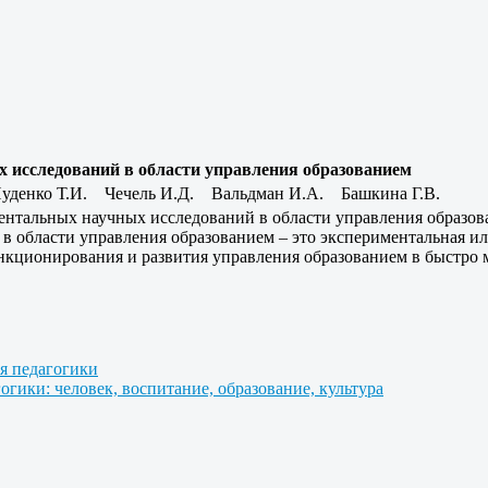
исследований в области управления образованием
уденко Т.И. Чечель И.Д. Вальдман И.А. Башкина Г.В.
ентальных научных исследований в области управления образов
 области управления образованием – это экспериментальная или
нкционирования и развития управления образованием в быстро
я педагогики
огики: человек, воспитание, образование, культура