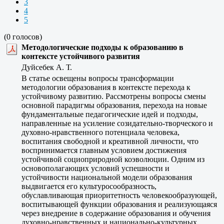
3
4
5
(0 голосов)
Методологические подходы к образованию в
контексте устойчивого развития
Дуйсебек А. Т.
В статье освещены вопросы трансформации
методологии образования в контексте перехода к
устойчивому развитию. Рассмотрены вопросы смены
основной парадигмы образования, перехода на новые
фундаментальные педагогические идей и подходы,
направленные на усиление созидательно-творческого и
духовно-нравственного потенциала человека,
воспитания свободной и креативной личности, что
воспринимается главным условием достижения
устойчивой социоприродной коэволюции. Одним из
основополагающих условий успешности и
устойчивости национальной модели образования
выдвигается его культуросообразность,
обуславливающая приоритетность человекообразующей,
воспитывающей функции образования и реализующаяся
через внедрение в содержание образования и обучения
духовно-нравственных и национально-культурных