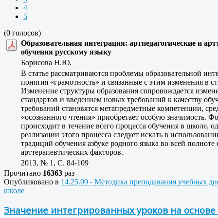
4
5
(0 голосов)
Образовательная интеграция: артпедагогические и ар
обучения русскому языку
Борисова Н.Ю.
В статье рассматриваются проблемы образовательной инт
понятия «грамотность» и связанные с этим изменения в ст
Изменение структуры образования сопровождается измен
стандартов и введением новых требований к качеству об
требований становятся метапредметные компетенции, сре
«осознанного чтения» приобретает особую значимость. Ф
происходит в течение всего процесса обучения в школе, 
реализации этого процесса следует искать в использован
традиций обучения азбуке родного языка во всей полноте 
арттерапевтических факторов.
2013, № 1, C. 84-109
Прочитано
16363
раз
Опубликовано в
14.25.09 - Методика преподавания учебных д
школе
Значение интегрированных уроков на основе