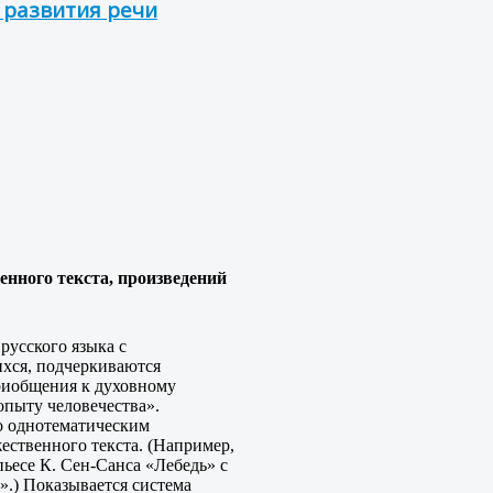
 развития речи
енного текста, произведений
русского языка с
ихся, подчеркиваются
риобщения к духовному
опыту человечества».
о однотематическим
ственного текста. (Например,
ьесе К. Сен-Санса «Лебедь» с
».) Показывается система