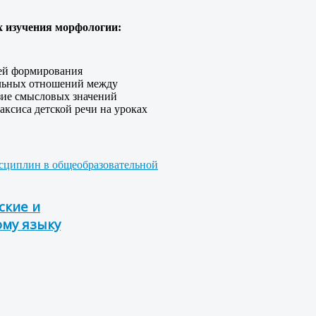
ах изучения морфологии:
тей формирования
ельных отношений между
зие смысловых значений
ксиса детской речи на уроках
исциплин в общеобразовательной
ские и
ому языку