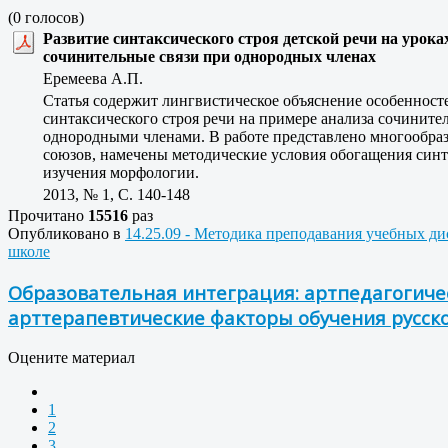
(0 голосов)
Развитие синтаксического строя детской речи на урок
сочинительные связи при однородных членах
Еремеева А.П.
Статья содержит лингвистическое объяснение особеннос
синтаксического строя речи на примере анализа сочинит
однородными членами. В работе представлено многообра
союзов, намечены методические условия обогащения синта
изучения морфологии.
2013, № 1, C. 140-148
Прочитано
15516
раз
Опубликовано в
14.25.09 - Методика преподавания учебных д
школе
Образовательная интеграция: артпедагогиче
арттерапевтические факторы обучения русск
Оцените материал
1
2
3