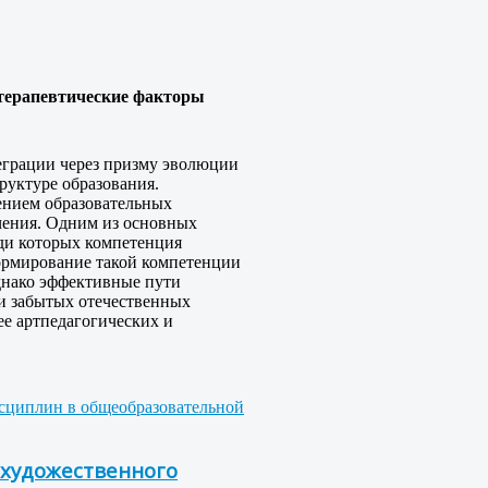
ттерапевтические факторы
еграции через призму эволюции
руктуре образования.
ением образовательных
учения. Одним из основных
ди которых компетенция
ормирование такой компетенции
однако эффективные пути
ии забытых отечественных
ее артпедагогических и
исциплин в общеобразовательной
 художественного