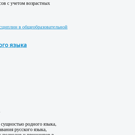
сов с учетом возрастных
исциплин в общеобразовательной
ого языка
а
 сущностью родного языка,
вания русского языка,
х подходов и принципов в