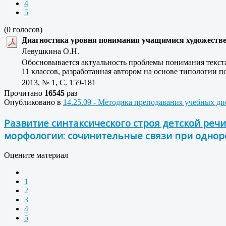
4
5
(0 голосов)
Диагностика уровня понимания учащимися художестве
Левушкина О.Н.
Обосновывается актуальность проблемы понимания текста
11 классов, разработанная автором на основе типологии 
2013, № 1, C. 159-181
Прочитано
16545
раз
Опубликовано в
14.25.09 - Методика преподавания учебных д
Развитие синтаксического строя детской речи
морфологии: сочинительные связи при однор
Оцените материал
1
2
3
4
5