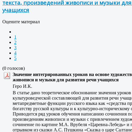
текста, произведений живописи и музыки для
учащихся
Оцените материал
1
2
3
4
5
(0 голосов)
Значение интегрированных уроков на основе художеств
живописи и музыки для развития речи учащихся
Геро И.К.
В статье дано теоретическое обоснование значения уроков 
культуроведческой составляющей для развития речи учащ
метапредметные функции русского языка как «средства п
богатству русской культуры и к культурно-историческому 
Приводится ряд уроков обучения написанию сочинения п
произведениям живописи и музыки с привлечением художе
сочинение по картине М.А. Врубеля «Царевна-Лебедь» и п
отрывком из сказки А.С. Пушкина «Сказка о царе Салтане