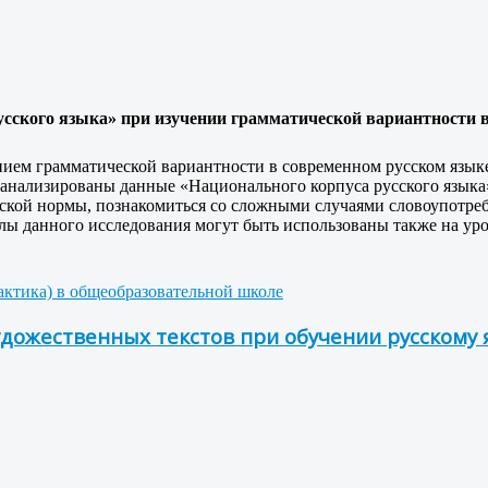
сского языка» при изучении грамматической вариантности 
нием грамматической вариантности в современном русском языке
анализированы данные «Национального корпуса русского языка
кой нормы, познакомиться со сложными случаями словоупотреб
лы данного исследования могут быть использованы также на уро
дактика) в общеобразовательной школе
дожественных текстов при обучении русскому 