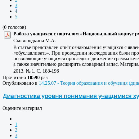
3
4
5
(0 голосов)
Работа учащихся с порталом «Национальный корпус ру
Сковородкина М.А.
В статье представлен опыт ознакомления учащихся с явле
«обуславливать». При проведении исследования были про
позволяющие учащимся проследить движение грамматичес
а также значительно расширить словарный запас. Материа
2013, № 1, C. 188-196
Прочитано
10590
раз
Опубликовано в
14.25.07 - Теория образования и обучения (ди
Диагностика уровня понимания учащимися ху
Оцените материал
1
2
3