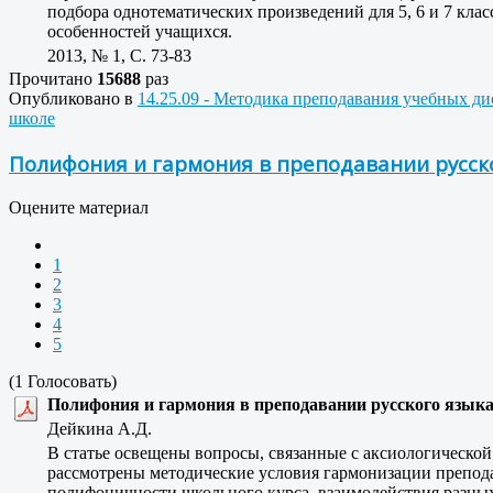
подбора однотематических произведений для 5, 6 и 7 клас
особенностей учащихся.
2013, № 1, C. 73-83
Прочитано
15688
раз
Опубликовано в
14.25.09 - Методика преподавания учебных д
школе
Полифония и гармония в преподавании русск
Оцените материал
1
2
3
4
5
(1 Голосовать)
Полифония и гармония в преподавании русского язык
Дейкина А.Д.
В статье освещены вопросы, связанные с аксиологической
рассмотрены методические условия гармонизации препода
полифоничности школьного курса, взаимодействия разны