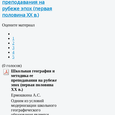
преподавания на
рубеже эпох (первая
половина XX в.)
Оцените материал
1
2
3
4
5
(0 голосов)
Школьная география и
методика ее
преподавания на рубеже
эпох (первая половина
XX в.)
Ермошкина А.С.
Одним из условий
модернизации школьного
географического
образования является