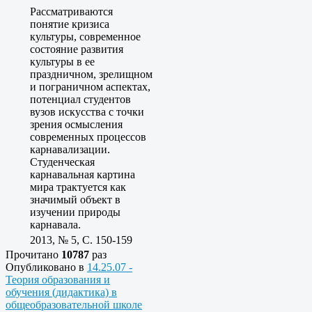
Рассматриваются
понятие кризиса
культуры, современное
состояние развития
культуры в ее
праздничном, зрелищном
и пограничном аспектах,
потенциал студентов
вузов искусства с точки
зрения осмысления
современных процессов
карнавализации.
Студенческая
карнавальная картина
мира трактуется как
значимый объект в
изучении природы
карнавала.
2013, № 5, C. 150-159
Прочитано
10787
раз
Опубликовано в
14.25.07 -
Теория образования и
обучения (дидактика) в
общеобразовательной школе