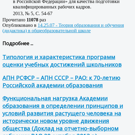
в Российской Федерации» для качества подготовки
квалифицированных рабочих кадров.
2013, № 5, C. 54-67
Прочитано
11078
раз
Опубликовано в
14.25.07 - Теория образования и обучения
(дидактика) в общеобразовательной школе
Подробнее ...
Типология и характеристика программ
оценки учебных достижений школьников
АПН РСФСР – АПН СССР – РАО: к 70-летию
Российской академии образования
Функциональная нагрузка Академии
образования в определении принципов и
условий развития растущего человека на
исторически новом уровне движения
общества (Доклад на отчетно-выборном