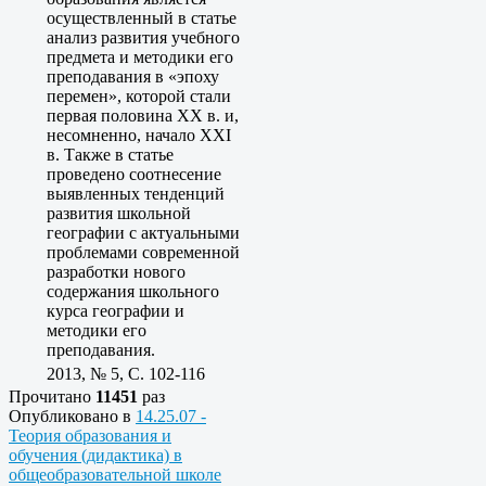
осуществленный в статье
анализ развития учебного
предмета и методики его
преподавания в «эпоху
перемен», которой стали
первая половина ХХ в. и,
несомненно, начало ХХI
в. Также в статье
проведено соотнесение
выявленных тенденций
развития школьной
географии с актуальными
проблемами современной
разработки нового
содержания школьного
курса географии и
методики его
преподавания.
2013, № 5, C. 102-116
Прочитано
11451
раз
Опубликовано в
14.25.07 -
Теория образования и
обучения (дидактика) в
общеобразовательной школе