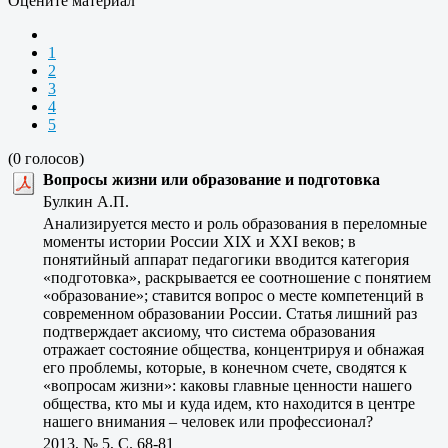
Оцените материал
1
2
3
4
5
(0 голосов)
Вопросы жизни или образование и подготовка
Булкин А.П.
Анализируется место и роль образования в переломные
моменты истории России XIX и XXI веков; в
понятийный аппарат педагогики вводится категория
«подготовка», раскрывается ее соотношение с понятием
«образование»; ставится вопрос о месте компетенций в
современном образовании России. Статья лишний раз
подтверждает аксиому, что система образования
отражает состояние общества, концентрируя и обнажая
его проблемы, которые, в конечном счете, сводятся к
«вопросам жизни»: каковы главные ценности нашего
общества, кто мы и куда идем, кто находится в центре
нашего внимания – человек или профессионал?
2013, № 5, C. 68-81