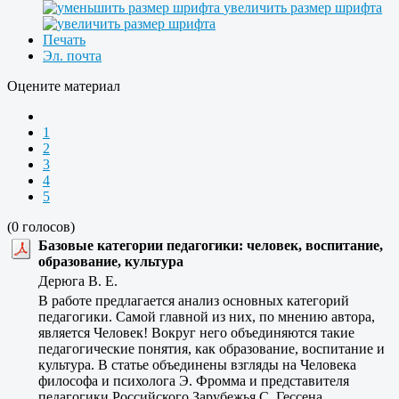
увеличить размер шрифта
Печать
Эл. почта
Оцените материал
1
2
3
4
5
(0 голосов)
Базовые категории педагогики: человек, воспитание,
образование, культура
Дерюга В. Е.
В работе предлагается анализ основных категорий
педагогики. Самой главной из них, по мнению автора,
является Человек! Вокруг него объединяются такие
педагогические понятия, как образование, воспитание и
культура. В статье объединены взгляды на Человека
философа и психолога Э. Фромма и представителя
педагогики Российского Зарубежья С. Гессена.